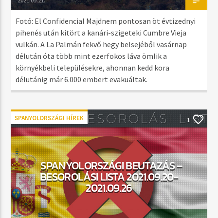
2021.09.21.
Fotó: El Confidencial Majdnem pontosan öt évtizednyi
pihenés után kitört a kanári-szigeteki Cumbre Vieja
vulkán. A La Palmán fekvő hegy belsejéből vasárnap
délután óta több mint ezerfokos láva ömlik a
környékbeli településekre, ahonnan kedd kora
délutánig már 6.000 embert evakuáltak.
SPANYOLORSZÁGI HÍREK
1
SPANYOLORSZÁGI BEUTAZÁS –
BESOROLÁSI LISTA 2021.09.20-
2021.09.26