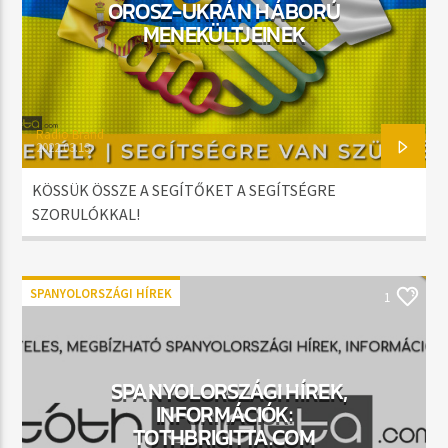
OROSZ-UKRÁN HÁBORÚ
MENEKÜLTJEINEK
Radio Brand
2022.03.13.
KÖSSÜK ÖSSZE A SEGÍTŐKET A SEGÍTSÉGRE
SZORULÓKKAL!
SPANYOLORSZÁGI HÍREK
1
SPANYOLORSZÁGI HÍREK,
INFORMÁCIÓK:
TOTHBRIGITTA.COM