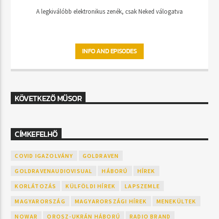
A legkiválóbb elektronikus zenék, csak Neked válogatva
INFO AND EPISODES
KÖVETKEZŐ MŰSOR
CÍMKEFELHŐ
COVID IGAZOLVÁNY
GOLDRAVEN
GOLDRAVENAUDIOVISUAL
HÁBORÚ
HÍREK
KORLÁTOZÁS
KÜLFÖLDI HÍREK
LAPSZEMLE
MAGYARORSZÁG
MAGYARORSZÁGI HÍREK
MENEKÜLTEK
NOWAR
OROSZ-UKRÁN HÁBORÚ
RADIO BRAND