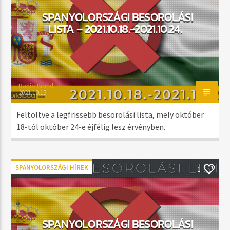
SPANYOLORSZÁGI BESOROLÁSI
LISTA – 2021.10.18.-2021.10.24.
Radio Brand
2021.10.15.
Feltöltve a legfrissebb besorolási lista, mely október
18-tól október 24-e éjfélig lesz érvényben.
SPANYOLORSZÁGI HÍREK
1
SPANYOLORSZÁGI BESOROLÁSI