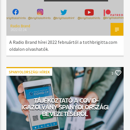
Radio Brand
2022.02.24.
A Radio Brand hírei 2022 februártól a tothbrigitta.com
oldalon olvashatók.
SPANYOLORSZÁGI HÍREK
1
TÁJÉKOZTATÓ A COVID-
IGAZOLVÁNY SPANYOLORSZÁGI
BEVEZETÉSÉRŐL