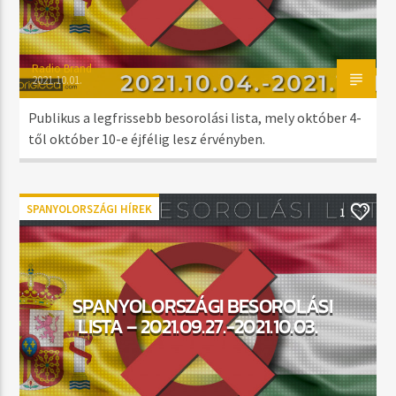
Radio Brand
2021.10.01.
Publikus a legfrissebb besorolási lista, mely október 4-
től október 10-e éjfélig lesz érvényben.
SPANYOLORSZÁGI HÍREK
1
SPANYOLORSZÁGI BESOROLÁSI
LISTA – 2021.09.27.-2021.10.03.