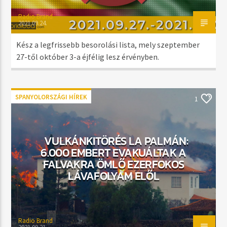
Radio Brand
2021.09.24.
Kész a legfrissebb besorolási lista, mely szeptember
27-től október 3-a éjfélig lesz érvényben.
SPANYOLORSZÁGI HÍREK
1
VULKÁNKITÖRÉS LA PALMÁN:
6.000 EMBERT EVAKUÁLTAK A
FALVAKRA ÖMLŐ EZERFOKOS
LÁVAFOLYAM ELŐL
Radio Brand