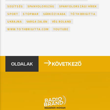
SEGÍTSÉG
SPANYOLORSZÁG
SPANYOLORSZÁGI HÍREK
SPORT
STOPWAR
SÁRKÖZI KADA
TÓTH BRIGITTA
UKRAJNA
VARGA ZALÁN
VÉG ROLAND
WWW.TOTHBRIGITTA.COM
YOUTUBE
KÖVETKEZŐ
OLDALAK