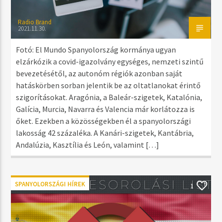
Radio Brand
2021.11.30.
Fotó: El Mundo Spanyolország kormánya ugyan
elzárkózik a covid-igazolvány egységes, nemzeti szintű
bevezetésétől, az autonóm régiók azonban saját
hatáskörben sorban jelentik be az oltatlanokat érintő
szigorításokat. Aragónia, a Baleár-szigetek, Katalónia,
Galícia, Murcia, Navarra és Valencia már korlátozza is
őket. Ezekben a közösségekben él a spanyolországi
lakosság 42 százaléka. A Kanári-szigetek, Kantábria,
Andalúzia, Kasztília és León, valamint […]
SPANYOLORSZÁGI HÍREK
1