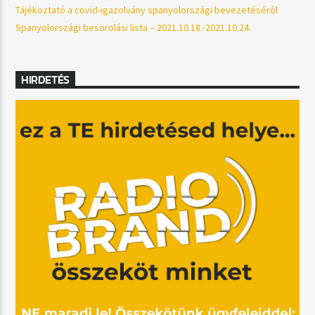
Tájékoztató a covid-igazolvány spanyolországi bevezetéséről
Spanyolországi besorolási lista – 2021.10.18.-2021.10.24.
HIRDETÉS