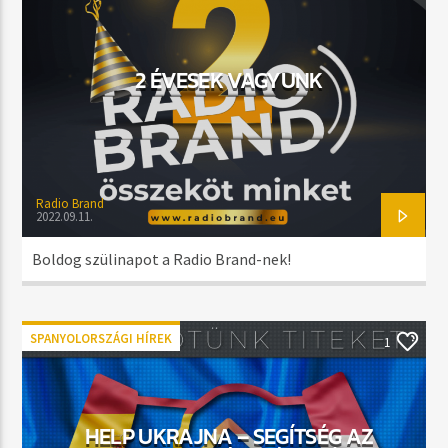
MOST SZÓL
EMERGENCY (ORIGINAL MIX)
ALEX O'RION
2 ÉVESEK VAGYUNK
MŰSOR ADÁSBAN
NIGHTTIME
Radio Brand
20:00
23:59
2022.09.11.
Boldog szülinapot a Radio Brand-nek!
Radio Brand
SPANYOLORSZÁGI HÍREK
1
HELP UKRAJNA – SEGÍTSÉG AZ