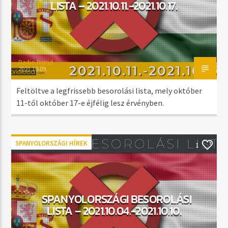
LISTA – 2021.10.11.-2021.10.17.
Radio Brand
2021.10.09.
Feltöltve a legfrissebb besorolási lista, mely október
11-től október 17-e éjfélig lesz érvényben.
SPANYOLORSZÁGI HÍREK
1
SPANYOLORSZÁGI BESOROLÁSI
LISTA – 2021.10.04.-2021.10.10.