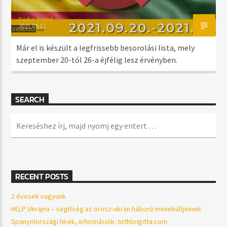
Radio Brand
2021.09.17.
Már el is készült a legfrissebb besorolási lista, mely
szeptember 20-tól 26-a éjfélig lesz érvényben.
SEARCH
RECENT POSTS
2 évesek vagyunk
HELP Ukrajna – segítség az orosz-ukrán háború menekültjeinek
Spanyolországi hírek, információk: tothbrigitta.com