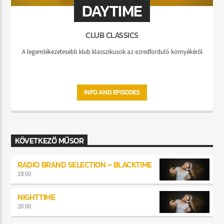
DAYTIME
CLUB CLASSICS
A legemlékezetesebb klub klasszikusok az ezredforduló környékéről
INFO AND EPISODES
KÖVETKEZŐ MŰSOR
RADIO BRAND SELECTION – BLACKTIME
18:00
NIGHTTIME
20:00