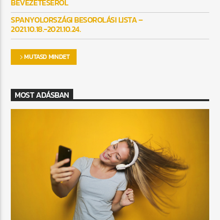
BEVEZETÉSÉRŐL
SPANYOLORSZÁGI BESOROLÁSI LISTA –
2021.10.18.-2021.10.24.
MUTASD MINDET
MOST ADÁSBAN