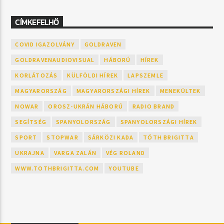
CÍMKEFELHŐ
COVID IGAZOLVÁNY
GOLDRAVEN
GOLDRAVENAUDIOVISUAL
HÁBORÚ
HÍREK
KORLÁTOZÁS
KÜLFÖLDI HÍREK
LAPSZEMLE
MAGYARORSZÁG
MAGYARORSZÁGI HÍREK
MENEKÜLTEK
NOWAR
OROSZ-UKRÁN HÁBORÚ
RADIO BRAND
SEGÍTSÉG
SPANYOLORSZÁG
SPANYOLORSZÁGI HÍREK
SPORT
STOPWAR
SÁRKÖZI KADA
TÓTH BRIGITTA
UKRAJNA
VARGA ZALÁN
VÉG ROLAND
WWW.TOTHBRIGITTA.COM
YOUTUBE