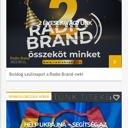
MOST SZÓL
LOVE IS GONE (THE REAL CLUB SOUND
DAVID GUETTA
REMIX)
2 ÉVESEK VAGYUNK
MŰSOR ADÁSBAN
DAYTIME
Radio Brand
06:00
17:59
2022.09.11.
Boldog szülinapot a Radio Brand-nek!
Radio Brand
SPANYOLORSZÁGI HÍREK
1
HELP UKRAJNA – SEGÍTSÉG AZ