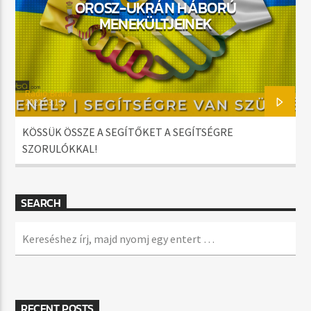
OROSZ-UKRÁN HÁBORÚ
MENEKÜLTJEINEK
Radio Brand
2022.03.13.
KÖSSÜK ÖSSZE A SEGÍTŐKET A SEGÍTSÉGRE
SZORULÓKKAL!
SEARCH
RECENT POSTS