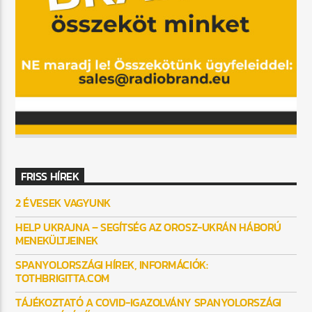
FRISS HÍREK
2 ÉVESEK VAGYUNK
HELP UKRAJNA – SEGÍTSÉG AZ OROSZ-UKRÁN HÁBORÚ
MENEKÜLTJEINEK
SPANYOLORSZÁGI HÍREK, INFORMÁCIÓK:
TOTHBRIGITTA.COM
TÁJÉKOZTATÓ A COVID-IGAZOLVÁNY SPANYOLORSZÁGI