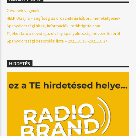
2 évesek vagyunk
HELP Ukrajna – segítség az orosz-ukrán háború menekültjeinek
Spanyolországi hírek, információk: tothbrigitta.com
Tájékoztató a covid-igazolvány spanyolországi bevezetéséről
Spanyolországi besorolási lista – 2021.10.18.-2021.10.24.
HIRDETÉS