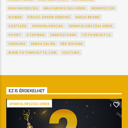
MAGYARORSZÁG
MAGYARORSZÁGI HÍREK
MENEKÜLTEK
NOWAR
OROSZ-UKRÁN HÁBORÚ
RADIO BRAND
SEGÍTSÉG
SPANYOLORSZÁG
SPANYOLORSZÁGI HÍREK
SPORT
STOPWAR
SÁRKÖZI KADA
TÓTH BRIGITTA
UKRAJNA
VARGA ZALÁN
VÉG ROLAND
WWW.TOTHBRIGITTA.COM
YOUTUBE
EZ IS ÉRDEKELHET
SPANYOLORSZÁGI HÍREK
1