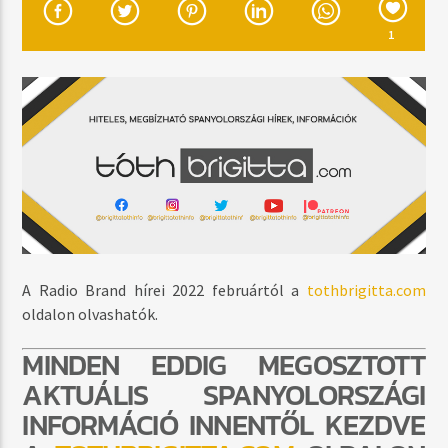
MOST SZÓL
ROCK THIS PARTY
1
BOB SINCLAR
MŰSOR ADÁSBAN
DAYTIME
06:00
17:59
A Radio Brand hírei 2022 februártól a
tothbrigitta.com
oldalon olvashatók.
Radio Brand
MINDEN EDDIG MEGOSZTOTT
AKTUÁLIS SPANYOLORSZÁGI
INFORMÁCIÓ INNENTŐL KEZDVE