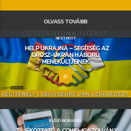
OLVASS TOVÁBB
NEXT POST
HELP UKRAJNA – SEGÍTSÉG AZ
OROSZ-UKRÁN HÁBORÚ
MENEKÜLTJEINEK
ELŐZŐ BEJEGYZÉS
TÁJÉKOZTATÓ A COVID-IGAZOLVÁNY