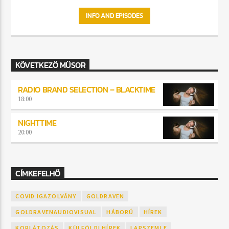
INFO AND EPISODES
KÖVETKEZŐ MŰSOR
RADIO BRAND SELECTION – BLACKTIME
18:00
NIGHTTIME
20:00
CÍMKEFELHŐ
COVID IGAZOLVÁNY
GOLDRAVEN
GOLDRAVENAUDIOVISUAL
HÁBORÚ
HÍREK
KORLÁTOZÁS
KÜLFÖLDI HÍREK
LAPSZEMLE