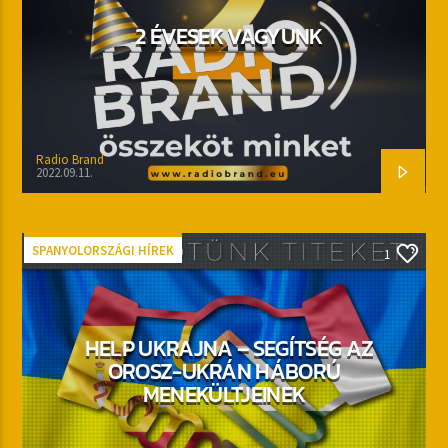
2 ÉVESEK VAGYUNK
Radio Brand
2022.09.11.
SPANYOLORSZÁGI HÍREK
1
HELP UKRAJNA – SEGÍTSÉG AZ
OROSZ-UKRÁN HÁBORÚ
MENEKÜLTJEINEK