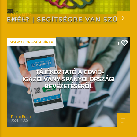
Radio Brand
2022.03.13.
SPANYOLORSZÁGI HÍREK
1
TÁJÉKOZTATÓ A COVID-
IGAZOLVÁNY SPANYOLORSZÁGI
BEVEZETÉSÉRŐL
Radio Brand
2021.11.30.