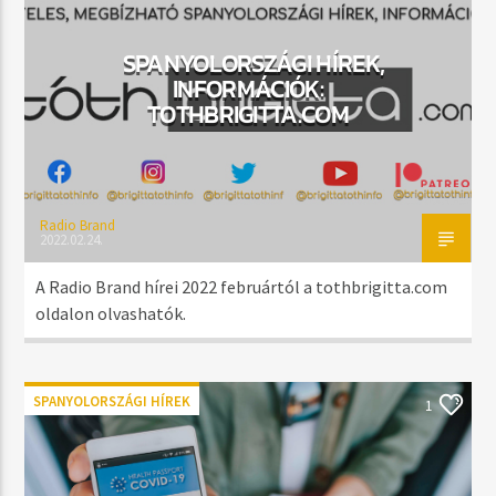
MOST SZÓL
TIME (ORIGINAL MIX)
SPANYOLORSZÁGI HÍREK,
MIND OF US
INFORMÁCIÓK:
TOTHBRIGITTA.COM
MŰSOR ADÁSBAN
NIGHTTIME
Radio Brand
20:00
23:59
2022.02.24.
A Radio Brand hírei 2022 februártól a tothbrigitta.com
oldalon olvashatók.
Radio Brand
SPANYOLORSZÁGI HÍREK
1