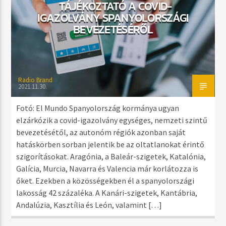
TÁJÉKOZTATÓ A COVID-
IGAZOLVÁNY SPANYOLORSZÁGI
BEVEZETÉSÉRŐL
Radio Brand
2021.11.30.
Fotó: El Mundo Spanyolország kormánya ugyan
elzárkózik a covid-igazolvány egységes, nemzeti szintű
bevezetésétől, az autonóm régiók azonban saját
hatáskörben sorban jelentik be az oltatlanokat érintő
szigorításokat. Aragónia, a Baleár-szigetek, Katalónia,
Galícia, Murcia, Navarra és Valencia már korlátozza is
őket. Ezekben a közösségekben él a spanyolországi
lakosság 42 százaléka. A Kanári-szigetek, Kantábria,
Andalúzia, Kasztília és León, valamint […]