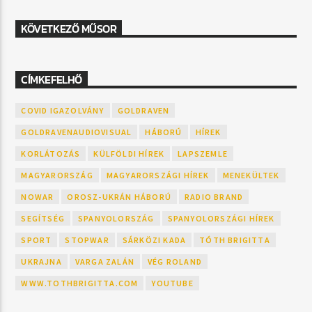
KÖVETKEZŐ MŰSOR
CÍMKEFELHŐ
COVID IGAZOLVÁNY
GOLDRAVEN
GOLDRAVENAUDIOVISUAL
HÁBORÚ
HÍREK
KORLÁTOZÁS
KÜLFÖLDI HÍREK
LAPSZEMLE
MAGYARORSZÁG
MAGYARORSZÁGI HÍREK
MENEKÜLTEK
NOWAR
OROSZ-UKRÁN HÁBORÚ
RADIO BRAND
SEGÍTSÉG
SPANYOLORSZÁG
SPANYOLORSZÁGI HÍREK
SPORT
STOPWAR
SÁRKÖZI KADA
TÓTH BRIGITTA
UKRAJNA
VARGA ZALÁN
VÉG ROLAND
WWW.TOTHBRIGITTA.COM
YOUTUBE