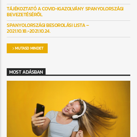
TÁJÉKOZTATÓ A COVID-IGAZOLVÁNY SPANYOLORSZÁGI
BEVEZETÉSÉRŐL
SPANYOLORSZÁGI BESOROLÁSI LISTA –
2021.10.18.-2021.10.24.
MUTASD MINDET
MOST ADÁSBAN