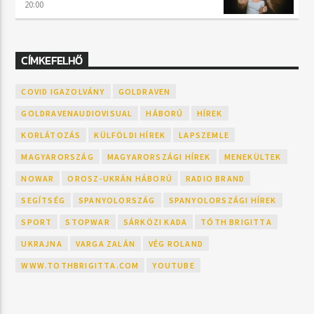
20:00
CÍMKEFELHŐ
COVID IGAZOLVÁNY
GOLDRAVEN
GOLDRAVENAUDIOVISUAL
HÁBORÚ
HÍREK
KORLÁTOZÁS
KÜLFÖLDI HÍREK
LAPSZEMLE
MAGYARORSZÁG
MAGYARORSZÁGI HÍREK
MENEKÜLTEK
NOWAR
OROSZ-UKRÁN HÁBORÚ
RADIO BRAND
SEGÍTSÉG
SPANYOLORSZÁG
SPANYOLORSZÁGI HÍREK
SPORT
STOPWAR
SÁRKÖZI KADA
TÓTH BRIGITTA
UKRAJNA
VARGA ZALÁN
VÉG ROLAND
WWW.TOTHBRIGITTA.COM
YOUTUBE