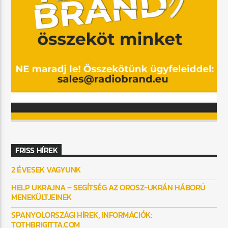
FRISS HÍREK
2 ÉVESEK VAGYUNK
HELP UKRAJNA – SEGÍTSÉG AZ OROSZ-UKRÁN HÁBORÚ
MENEKÜLTJEINEK
SPANYOLORSZÁGI HÍREK, INFORMÁCIÓK:
TOTHBRIGITTA.COM