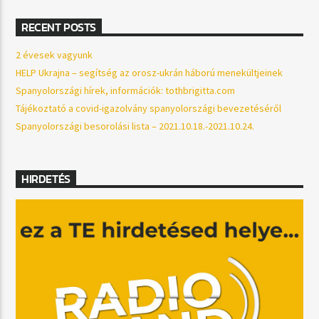
RECENT POSTS
2 évesek vagyunk
HELP Ukrajna – segítség az orosz-ukrán háború menekültjeinek
Spanyolországi hírek, információk: tothbrigitta.com
Tájékoztató a covid-igazolvány spanyolországi bevezetéséről
Spanyolországi besorolási lista – 2021.10.18.-2021.10.24.
HIRDETÉS