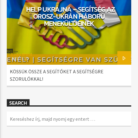
HELP UKRAJNA – SEGÍTSÉG AZ
OROSZ-UKRÁN HÁBORÚ
MENEKÜLTJEINEK
Radio Brand
2022.03.13.
KÖSSÜK ÖSSZE A SEGÍTŐKET A SEGÍTSÉGRE
SZORULÓKKAL!
SEARCH