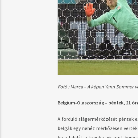
Fotó : Marca – A képen Yann Sommer vé
Belgium-Olaszország – péntek, 21 ó
A forduló slágermérkőzését péntek es
belgák egy nehéz mérkőzésen verték 
be a labdát a kapuba, viszont hogy e