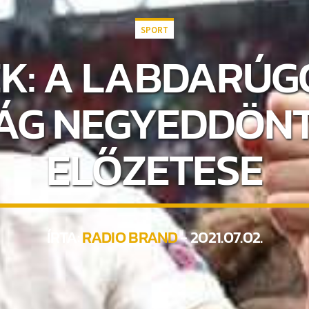
SPORT
K: A LABDARÚ
ÁG NEGYEDDÖNT
ELŐZETESE
ÍRTA:
RADIO BRAND
- 2021.07.02.