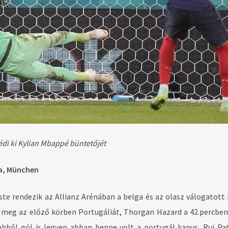
di ki Kylian Mbappé büntetőjét
ra, München
te rendezik az Allianz Arénában a belga és az olasz válogatott 
meg az előző körben Portugáliát, Thorgan Hazard a 42.percben
bből gól is legyen abban benne volt a portugál kapus, Rui Patr