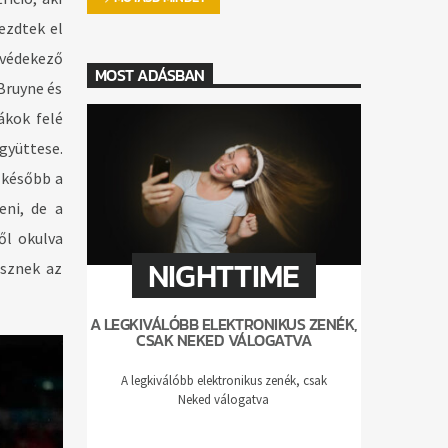
ezdtek el
 védekező
MOST ADÁSBAN
Bruyne és
ákok felé
gyüttese.
 később a
eni, de a
ől okulva
NIGHTTIME
esznek az
A LEGKIVÁLÓBB ELEKTRONIKUS ZENÉK,
CSAK NEKED VÁLOGATVA
A legkiválóbb elektronikus zenék, csak
Neked válogatva