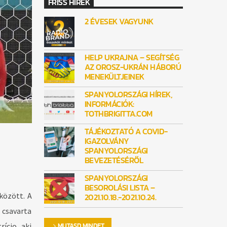
FRISS HÍREK
2 ÉVESEK VAGYUNK
HELP UKRAJNA – SEGÍTSÉG
AZ OROSZ-UKRÁN HÁBORÚ
MENEKÜLTJEINEK
SPANYOLORSZÁGI HÍREK,
INFORMÁCIÓK:
TOTHBRIGITTA.COM
TÁJÉKOZTATÓ A COVID-
IGAZOLVÁNY
SPANYOLORSZÁGI
BEVEZETÉSÉRŐL
SPANYOLORSZÁGI
BESOROLÁSI LISTA –
között. A
2021.10.18.-2021.10.24.
 csavarta
ício, aki
MUTASD MINDET