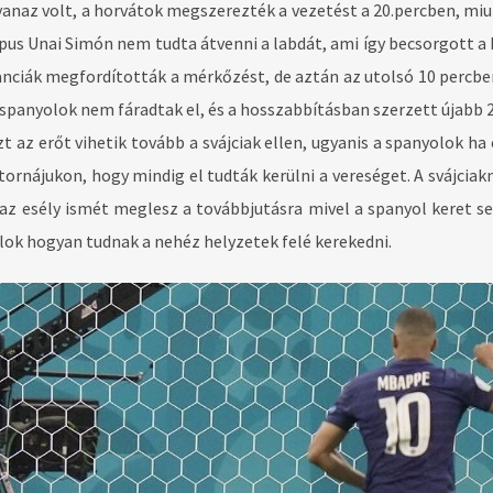
yanaz volt, a horvátok megszerezték a vezetést a 20.percben, miu
pus Unai Simón nem tudta átvenni a labdát, ami így becsorgott a 
nciák megfordították a mérkőzést, de aztán az utolsó 10 percbe
 spanyolok nem fáradtak el, és a hosszabbításban szerzett újabb 2
 az erőt vihetik tovább a svájciak ellen, ugyanis a spanyolok ha 
ornájukon, hogy mindig el tudták kerülni a vereséget. A svájciak
 az esély ismét meglesz a továbbjutásra mivel a spanyol keret se
olok hogyan tudnak a nehéz helyzetek felé kerekedni.