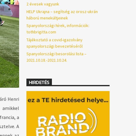
2 évesek vagyunk
HELP Ukrajna – segítség az orosz-ukrán
háború menekültjeinek
Spanyolországi hírek, információk:
tothbrigitta.com
Tájékoztató a covid-igazolvány
spanyolországi bevezetéséről
Spanyolországi besorolási lista –
2021.10.18.-2021.10.24.
HIRDETÉS
áró Henri
, amikkel
francia, a
sztelve. A
 ennek az