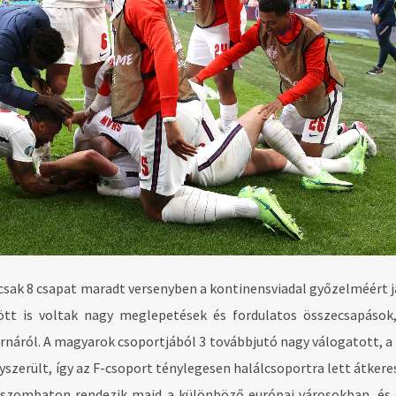
sak 8 csapat maradt versenyben a kontinensviadal győzelméért j
ött is voltak nagy meglepetések és fordulatos összecsapások
ornáról. A magyarok csoportjából 3 továbbjutó nagy válogatott, a 
yszerült, így az F-csoport ténylegesen halálcsoportra lett átkere
szombaton rendezik majd a különböző európai városokban, és