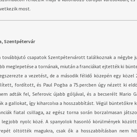
vetkezik most.
a, Szentpétervár
 továbbjutó csapatok Szentpétervárott találkoznak a négybe ju
obb meglepetése a tornának, miután a franciákat ejtették ki bünt
megszerezte a vezetést, de a második félidő közepén egy közel 
tett, fordított, és Paul Pogba a 75.percben úgy nézett ki eld
nem adták fel, Seferovic újabb góljával, és a becserélt Mario G
 a gallokat, így kiharcolva a hosszabbítást. Végül büntetőkre ke
nciák fiatal csillaga, az egész torna során borzalmasan játszo
a legjobb nyolc közé. A spanyolok hasonló körülmények között
repét öltötték magukra, csak ők a hosszabbításban nem hib