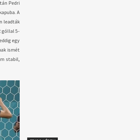
tán Pedri
kapuba. A
n leadták
 góllal 5-
eddig egy
nak ismét
m stabil,