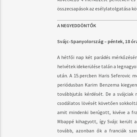
összecsapások az esélylatolgatása kö
A NEGYEDDÖNTŐK
Svájc-Spanyolország – péntek, 18 ór
A hétfői nap két parádés mérkőzésén
helvétek idekerülése talán a legnagy
után. A 15.percben Haris Seferovic 
periódusban Karim Benzema kiegyenlí
továbbjutás kérdését. De a svájciak 
csodálatos lövését követően sokkolták
amit mindenki berúgott, kivéve a fra
Mbappé kihagyott, így Svájc került 
tovább, azonban ők a franciák sze