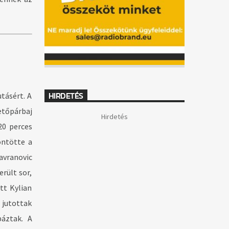
HIRDETÉS
tásért. A
etőpárbaj
Hirdetés
20 perces
öntötte a
avranovic
rült sor,
tt Kylian
 jutottak
áztak. A