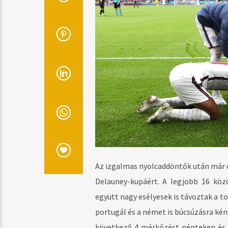
Az izgalmas nyolcaddöntők után már c
Delauney-kupáért. A legjobb 16 köz
együtt nagy esélyesek is távoztak a t
portugál és a német is búcsúzásra kén
következő 4 mérkőzést pénteken és 