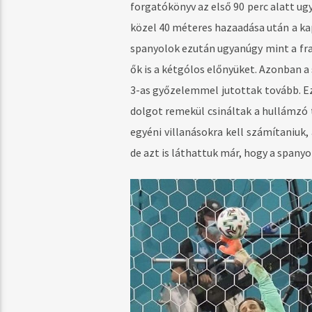
forgatókönyv az első 90 perc alatt ug
közel 40 méteres hazaadása után a ka
spanyolok ezután ugyanúgy mint a fra
ők is a kétgólos előnyüket. Azonban a
3-as győzelemmel jutottak tovább. Ezt
dolgot remekül csináltak a hullámzó t
egyéni villanásokra kell számítaniuk,
de azt is láthattuk már, hogy a spany