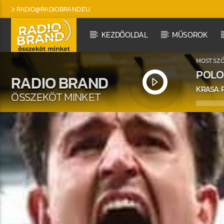
RADIO@RADIOBRAND.EU
KEZDŐOLDAL
MŰSOROK
MOST SZ
POLO
RADIO BRAND
KRASA 
ÖSSZEKÖT MINKET