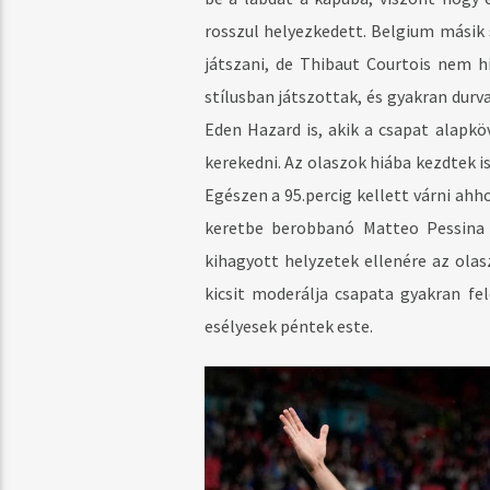
rosszul helyezkedett. Belgium másik 
játszani, de Thibaut Courtois nem 
stílusban játszottak, és gyakran durv
Eden Hazard is, akik a csapat alapkö
kerekedni. Az olaszok hiába kezdtek i
Egészen a 95.percig kellett várni ah
keretbe berobbanó Matteo Pessina 
kihagyott helyzetek ellenére az ola
kicsit moderálja csapata gyakran fe
esélyesek péntek este.