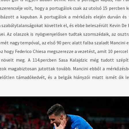
szerencséje volt, hogy a portugálok csak az utolsó 15 percben k
hibázott a kapuban. A portugálok a mérkőzés elején durván és
a szabálytalanságokat követtek el, és ebbe beleszérült Kevin De 
vei. Az olaszok is nyögvenyelősen tudtak szomszédaik, az osztr
smét nagy tempóval, az első 90 perc alatt falba szaladt Mancini e
hoz hogy Federico Chiesa megszerezze a vezetést, amit 10 perccel
növelt meg. A 114.percben Sasa Kalajdzic még tudott szépít
szok magabiztosan jutottak tovább. Mancini ebből a mérkőzésb
lelőtlen támadókedvét, és a belgák hiányzói miatt ismét ők l