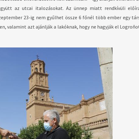
yütt az utcai italozásokat. Az ünnep miatt rendkívüli előír
szeptember 23-ig nem gyűlhet össze 6 főnél több ember egy tá
n, valamint azt ajánlják a lakóknak, hogy ne hagyják el Logroñot