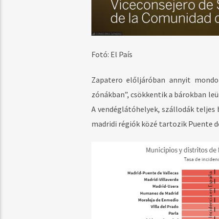
Fotó: El País
Zapatero előljáróban annyit mondo
zónákban”, csökkentik a bárokban leül
A vendéglátóhelyek, szállodák teljes 
madridi régiók közé tartozik Puente de 