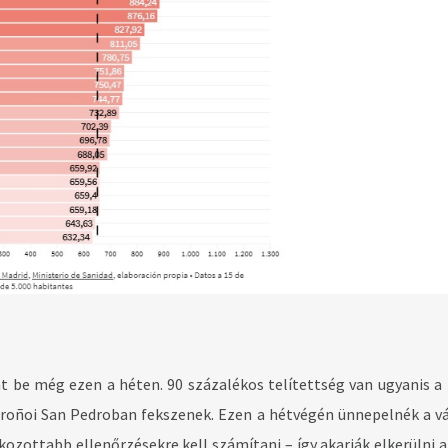
ent be még ezen a héten. 90 százalékos telítettség van ugyanis a
ogroñoi San Pedroban fekszenek. Ezen a hétvégén ünnepelnék a v
fokozottabb ellenőrzésekre kell számítani – így akarják elkerülni