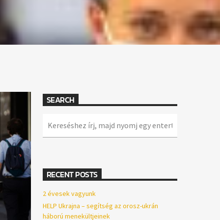
SEARCH
RECENT POSTS
2 évesek vagyunk
HELP Ukrajna – segítség az orosz-ukrán
háború menekültjeinek