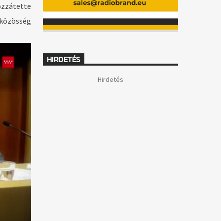
ozzátette
 közösség
HIRDETÉS
Hirdetés