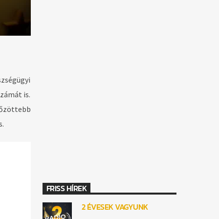
szségügyi
zámát is.
tőzöttebb
s.
FRISS HÍREK
2 ÉVESEK VAGYUNK