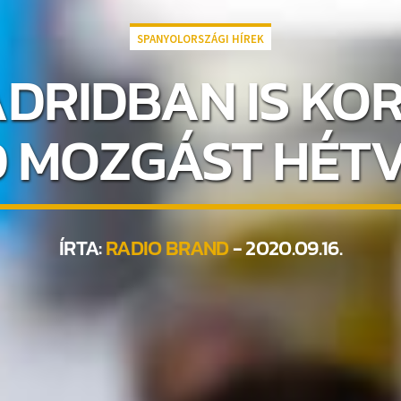
SPANYOLORSZÁGI HÍREK
ADRIDBAN IS K
 MOZGÁST HÉT
ÍRTA:
RADIO BRAND
- 2020.09.16.