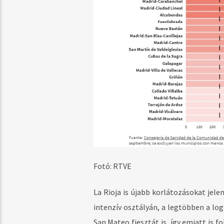
Fotó: RTVE
La Rioja is újabb korlátozásokat jel
intenzív osztályán, a legtöbben a l
San Mateo fiesztát is, így emiatt is 