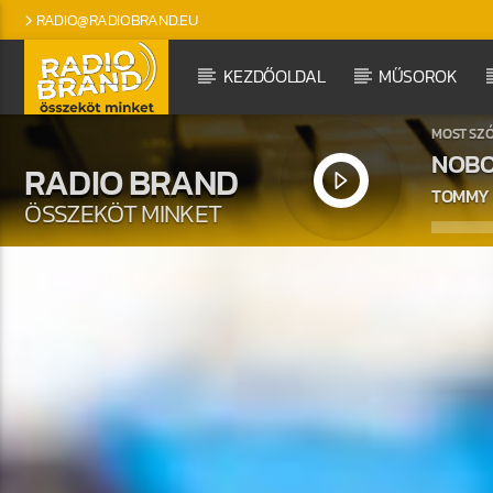
RADIO@RADIOBRAND.EU
KEZDŐOLDAL
MŰSOROK
MOST SZ
NOBO
RADIO BRAND
TOMMY
ÖSSZEKÖT MINKET