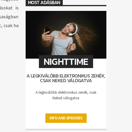
MOST ADÁSBAN
ásokat is
rsaságban
, csak ha
NIGHTTIME
A LEGKIVÁLÓBB ELEKTRONIKUS ZENÉK,
CSAK NEKED VÁLOGATVA
A legkiválóbb elektronikus zenék, csak
Neked válogatva
INFO AND EPISODES