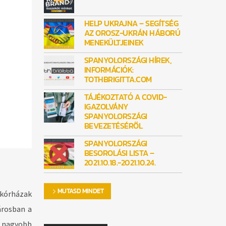
HELP UKRAJNA – SEGÍTSÉG
AZ OROSZ-UKRÁN HÁBORÚ
MENEKÜLTJEINEK
SPANYOLORSZÁGI HÍREK,
INFORMÁCIÓK:
TOTHBRIGITTA.COM
TÁJÉKOZTATÓ A COVID-
IGAZOLVÁNY
SPANYOLORSZÁGI
BEVEZETÉSÉRŐL
SPANYOLORSZÁGI
BESOROLÁSI LISTA –
2021.10.18.-2021.10.24.
MUTASD MINDET
 kórházak
árosban a
 a nagyobb