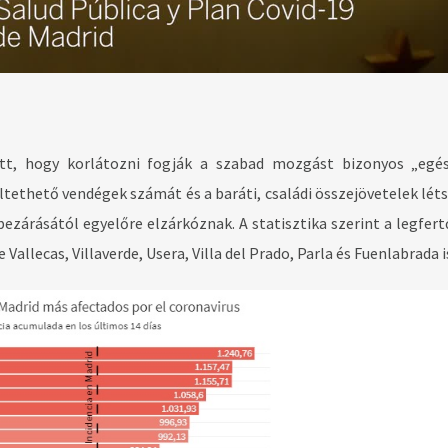
tt, hogy korlátozni fogják a szabad mozgást bizonyos „egé
tethető vendégek számát és a baráti, családi összejövetelek léts
bezárásától egyelőre elzárkóznak. A statisztika szerint a legfer
Vallecas, Villaverde, Usera, Villa del Prado, Parla és Fuenlabrada i