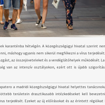
nek karanténba hétvégén. A közegészségügyi hivatal szerint n
nni, máshogy ugyanis nem sikerül megfékezni a vírus terjedését.
ozgást, az összejöveteleket és a vendéglátóhelyek működését. La
ég van az intenzív osztályokon, ezért ott is újabb szigorítás
apatero a madridi közegészségügyi hivatal helyettes tanácsnok
zöttebb területein drasztikusabb intézkedéseket kell bevezetn
us terjedését. Ezeket az új előírásokat és az érintett régiókat