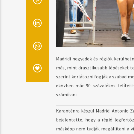
Madridi negyedek és régiók kerülhet
más, mint drasztikusabb lépéseket te
szerint korlátozni fogják a szabad m
eközben már 90 százalékos telítetts
számítani.
Karanténra készül Madrid. Antonio Z
bejelentette, hogy a régió legfertő
másképp nem tudják megállítani a vír