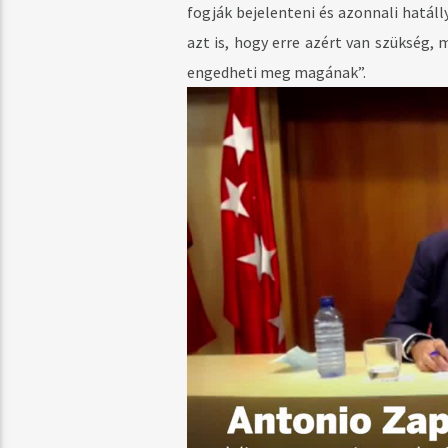
fogják bejelenteni és azonnali hatál
azt is, hogy erre azért van szükség,
engedheti meg magának”.