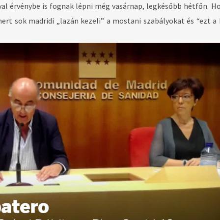
lyal érvénybe is fognak lépni még vasárnap, legkésőbb hétfőn. H
 mert sok madridi „lazán kezeli” a mostani szabályokat és “ezt a