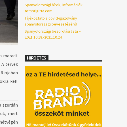
Spanyolországi hírek, információk:
tothbrigitta.com
Tájékoztató a covid-igazolvány
spanyolországi bevezetéséről
Spanyolországi besorolási lista –
2021.10.18.-2021.10.24.
em maradt
HIRDETÉS
 A tervek
 Riojaban
okra kell
a szerdán
iük, mert
 hétvégén