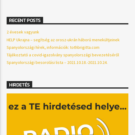
RECENT POSTS
2 évesek vagyunk
HELP Ukrajna – segítség az orosz-ukrán háború menekültjeinek
Spanyolországi hírek, információk: tothbrigitta.com
Tájékoztató a covid-igazolvány spanyolországi bevezetéséről
Spanyolországi besorolási lista – 2021.10.18.-2021.10.24.
HIRDETÉS