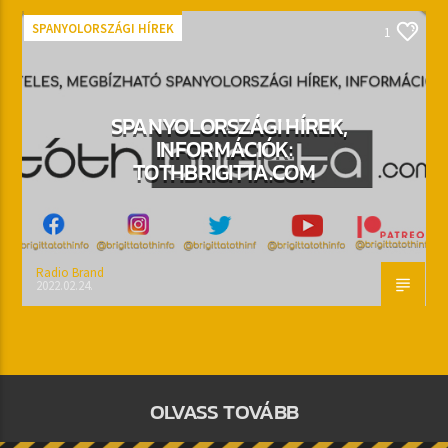
SPANYOLORSZÁGI HÍREK
1
SPANYOLORSZÁGI HÍREK,
INFORMÁCIÓK:
TOTHBRIGITTA.COM
Radio Brand
2022.02.24.
OLVASS TOVÁBB