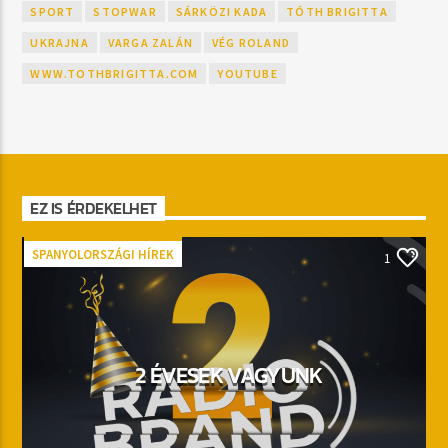
SPORT
STOPWAR
SÁRKÖZI KADA
TÓTH BRIGITTA
UKRAJNA
VARGA ZALÁN
VÉG ROLAND
WWW.TOTHBRIGITTA.COM
YOUTUBE
EZ IS ÉRDEKELHET
SPANYOLORSZÁGI HÍREK
1
2 ÉVESEK VAGYUNK