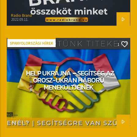
Radio Brand
2022.09.11.
SPANYOLORSZÁGI HÍREK
1
HELP UKRAJNA – SEGÍTSÉG AZ
OROSZ-UKRÁN HÁBORÚ
MENEKÜLTJEINEK
Radio Brand
2022.03.13.