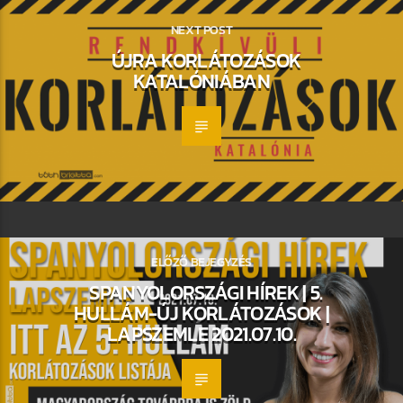
NEXT POST
ÚJRA KORLÁTOZÁSOK
KATALÓNIÁBAN
ELŐZŐ BEJEGYZÉS
SPANYOLORSZÁGI HÍREK | 5.
HULLÁM-ÚJ KORLÁTOZÁSOK |
LAPSZEMLE 2021.07.10.