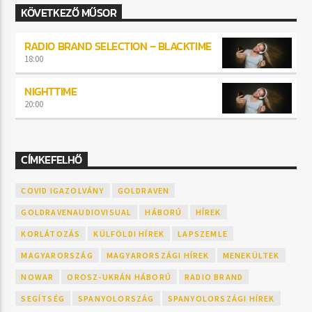
KÖVETKEZŐ MŰSOR
RADIO BRAND SELECTION – BLACKTIME
18:00
NIGHTTIME
20:00
CÍMKEFELHŐ
COVID IGAZOLVÁNY
GOLDRAVEN
GOLDRAVENAUDIOVISUAL
HÁBORÚ
HÍREK
KORLÁTOZÁS
KÜLFÖLDI HÍREK
LAPSZEMLE
MAGYARORSZÁG
MAGYARORSZÁGI HÍREK
MENEKÜLTEK
NOWAR
OROSZ-UKRÁN HÁBORÚ
RADIO BRAND
SEGÍTSÉG
SPANYOLORSZÁG
SPANYOLORSZÁGI HÍREK