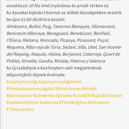
vonatkozó
10 fős limit
(nyilvános és privát térben is)
Az éjszakai kijárási tilalmat az alábbi községekben vezetik
be újra
01:00-06:00
óra között:
Almàssera, Buñol, Puig, Tavernes Blanques, Vilamarxant,
Benicasim Alboraya, Benaguasil, Benetússer, Benifaió,
l’Eliana, Meliana, Moncada, Picanya, Picassent, Puçol,
Requena, Riba-roja de Túria, Sedaví, Silla, Utiel, San Vicente
del Raspeig, Alaquàs, Aldaia, Burjassot, Catarroja, Quart de
Poblet, Xirivella, Gandia, Mislata, Paterna y Valencia
.
Az új szabályok a közlönyben való megjelenésük
időpontjától lépnek érvénybe.
#spanyolország
#spanyolországihírek
#hírekspanyolországból
#hírek
#news
#híradó
#koronavírus
#pandemia
#járvány
#covid19
#kijárásitilalom
#találkozóilimit
#valencia
#TóthBrigitta
#Hitelesen
#Tényszerűen