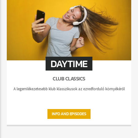
DAYTIME
CLUB CLASSICS
A legemlékezetesebb klub klasszikusok az ezredforduló környékéről
INFO AND EPISODES