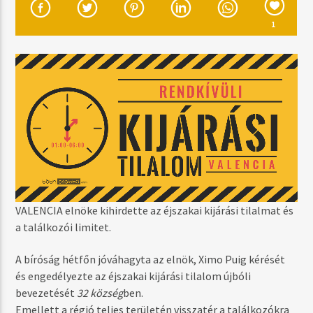
MOST SZÓL
RE-REWIND (THE CROWD SAY BO SELECTA)
1
ARTFUL DODGER FT. CRAIG DAVID
MŰSOR ADÁSBAN
DAYTIME
06:00
17:59
VALENCIA elnöke kihirdette az éjszakai kijárási tilalmat és
Radio Brand
a találkozói limitet.
A bíróság hétfőn jóváhagyta az elnök, Ximo Puig kérését
és engedélyezte az éjszakai kijárási tilalom újbóli
bevezetését
32 község
ben.
Emellett a régió teljes területén visszatér a találkozókra