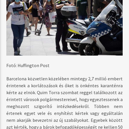
Fotó: Huffington Post
Barcelona közvetlen közelében mintegy 2,7 millió embert
érintenek a korlátozások és őket is önkéntes karanténra
kérte az elnök. Quim Torra szombat reggel találkozott az
érintett városok polgármestereivel, hogy egyeztessenek a
meghozott szigorító intézkedésekről. Többen nem
értenek egyet vele és enyhítést kértek vagy egyáltalán
nem akarják bevezetni az új szabályokat. Egyebek között
azt kérték, hogy a bárok befogadóképességét ne kelljen 50