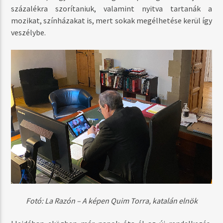
százalékra szorítaniuk, valamint nyitva tartanák a
mozikat, színházakat is, mert sokak megélhetése kerül így
veszélybe.
Fotó: La Razón – A képen Quim Torra, katalán elnök