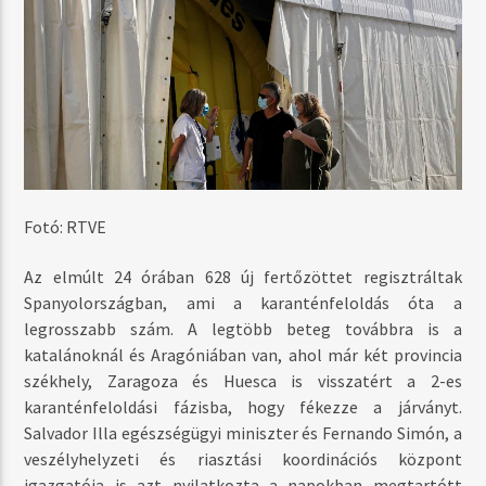
Fotó: RTVE
Az elmúlt 24 órában 628 új fertőzöttet regisztráltak
Spanyolországban, ami a karanténfeloldás óta a
legrosszabb szám. A legtöbb beteg továbbra is a
katalánoknál és Aragóniában van, ahol már két provincia
székhely, Zaragoza és Huesca is visszatért a 2-es
karanténfeloldási fázisba, hogy fékezze a járványt.
Salvador Illa egészségügyi miniszter és Fernando Simón, a
veszélyhelyzeti és riasztási koordinációs központ
igazgatója is azt nyilatkozta a napokban megtartótt