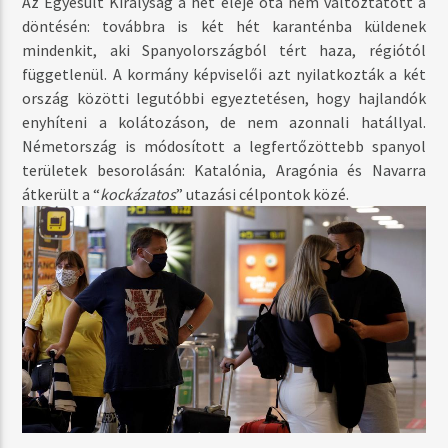
Az Egyesült Királyság a hét eleje óta nem változtatott a
döntésén: továbbra is két hét karanténba küldenek
mindenkit, aki Spanyolországból tért haza, régiótól
függetlenül. A kormány képviselői azt nyilatkozták a két
ország közötti legutóbbi egyeztetésen, hogy hajlandók
enyhíteni a kolátozáson, de nem azonnali hatállyal.
Németország is módosított a legfertőzöttebb spanyol
területek besorolásán: Katalónia, Aragónia és Navarra
átkerült a “
kockázatos
” utazási célpontok közé.