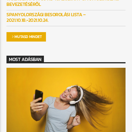
BEVEZETÉSÉRŐL
SPANYOLORSZÁGI BESOROLÁSI LISTA –
2021.10.18.-2021.10.24.
MUTASD MINDET
MOST ADÁSBAN