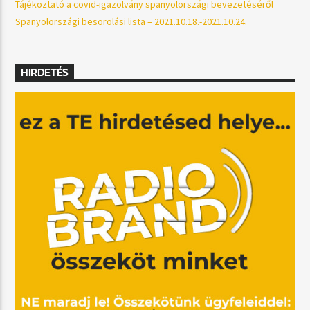
Tájékoztató a covid-igazolvány spanyolországi bevezetéséről
Spanyolországi besorolási lista – 2021.10.18.-2021.10.24.
HIRDETÉS