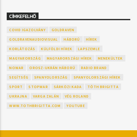
CÍMKEFELHŐ
COVID IGAZOLVÁNY
GOLDRAVEN
GOLDRAVENAUDIOVISUAL
HÁBORÚ
HÍREK
KORLÁTOZÁS
KÜLFÖLDI HÍREK
LAPSZEMLE
MAGYARORSZÁG
MAGYARORSZÁGI HÍREK
MENEKÜLTEK
NOWAR
OROSZ-UKRÁN HÁBORÚ
RADIO BRAND
SEGÍTSÉG
SPANYOLORSZÁG
SPANYOLORSZÁGI HÍREK
SPORT
STOPWAR
SÁRKÖZI KADA
TÓTH BRIGITTA
UKRAJNA
VARGA ZALÁN
VÉG ROLAND
WWW.TOTHBRIGITTA.COM
YOUTUBE