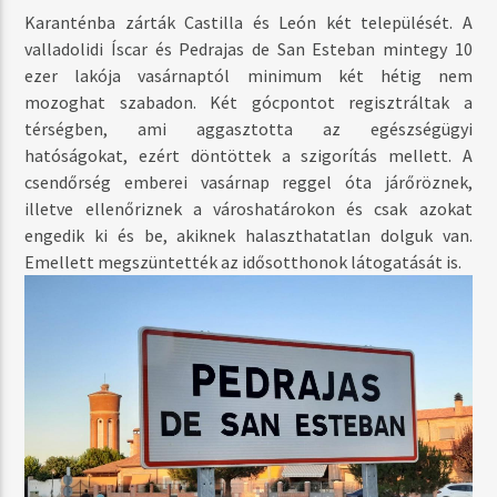
Karanténba zárták Castilla és León két települését. A
valladolidi Íscar és Pedrajas de San Esteban mintegy 10
ezer lakója vasárnaptól minimum két hétig nem
mozoghat szabadon. Két gócpontot regisztráltak a
térségben, ami aggasztotta az egészségügyi
hatóságokat, ezért döntöttek a szigorítás mellett. A
csendőrség emberei vasárnap reggel óta járőröznek,
illetve ellenőriznek a városhatárokon és csak azokat
engedik ki és be, akiknek halaszthatatlan dolguk van.
Emellett megszüntették az idősotthonok látogatását is.