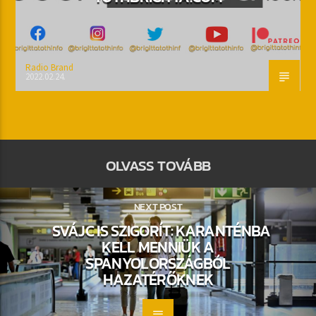
Radio Brand
2022.02.24.
OLVASS TOVÁBB
NEXT POST
SVÁJC IS SZIGORÍT: KARANTÉNBA
KELL MENNIÜK A
SPANYOLORSZÁGBÓL
HAZATÉRŐKNEK