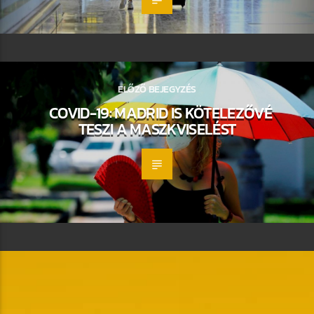
ELŐZŐ BEJEGYZÉS
COVID-19: MADRID IS KÖTELEZŐVÉ
TESZI A MASZKVISELÉST