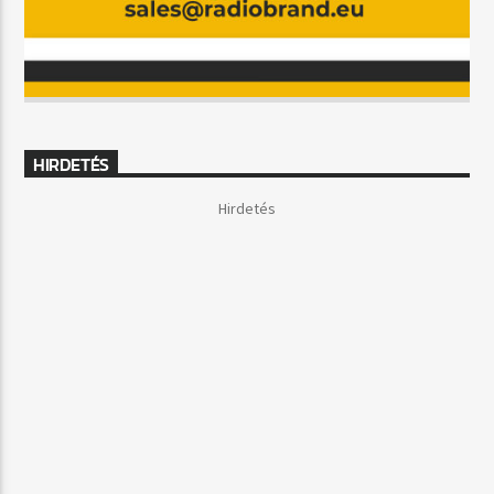
HIRDETÉS
Hirdetés