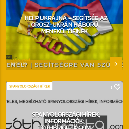
HELP UKRAJNA – SEGÍTSÉG AZ
OROSZ-UKRÁN HÁBORÚ
MENEKÜLTJEINEK
Radio Brand
2022.03.13.
SPANYOLORSZÁGI HÍREK
1
SPANYOLORSZÁGI HÍREK,
INFORMÁCIÓK:
TOTHBRIGITTA.COM