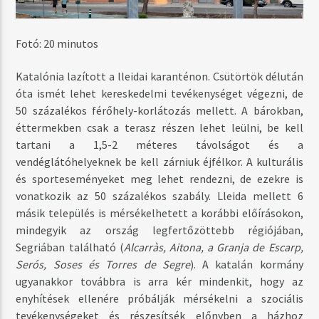
Fotó: 20 minutos
Katalónia lazított a lleidai karanténon. Csütörtök délután
óta ismét lehet kereskedelmi tevékenységet végezni, de
50 százalékos férőhely-korlátozás mellett. A bárokban,
éttermekben csak a terasz részen lehet leülni, be kell
tartani a 1,5-2 méteres távolságot és a
vendéglátóhelyeknek be kell zárniuk éjfélkor. A kulturális
és sporteseményeket meg lehet rendezni, de ezekre is
vonatkozik az 50 százalékos szabály. Lleida mellett 6
másik település is mérsékelhetett a korábbi előírásokon,
mindegyik az ország legfertőzöttebb régiójában,
Segriában található (
Alcarràs, Aitona, a Granja de Escarp,
Serós, Soses és Torres de Segre
). A katalán kormány
ugyanakkor továbbra is arra kér mindenkit, hogy az
enyhítések ellenére próbálják mérsékelni a szociális
tevékenységeket és részesítsék előnyben a házhoz