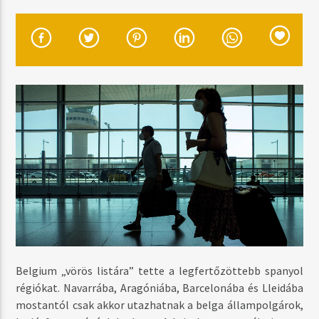
MOST SZÓL
TRAFFIC
TIËSTO
MŰSOR ADÁSBAN
DAYTIME
06:00
17:59
Radio Brand
Belgium „vörös listára” tette a legfertőzöttebb spanyol
régiókat. Navarrába, Aragóniába, Barcelonába és Lleidába
mostantól csak akkor utazhatnak a belga állampolgárok,