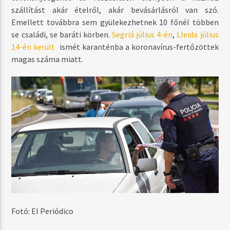
szállítást akár ételről, akár bevásárlásról van szó.
Emellett továbbra sem gyülekezhetnek 10 főnél többen
se családi, se baráti körben.
Segriá július 4-én
,
Lleida július
14-én került
ismét karanténba a koronavírus-fertőzöttek
magas száma miatt.
Fotó: El Periódico