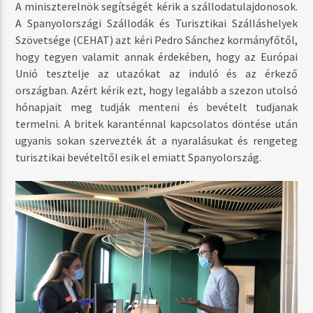
A miniszterelnök segítségét kérik a szállodatulajdonosok.
A Spanyolországi Szállodák és Turisztikai Szálláshelyek
Szövetsége (CEHAT) azt kéri Pedro Sánchez kormányfőtől,
hogy tegyen valamit annak érdekében, hogy az Európai
Unió tesztelje az utazókat az induló és az érkező
országban. Azért kérik ezt, hogy legalább a szezon utolsó
hónapjait meg tudják menteni és bevételt tudjanak
termelni. A britek karanténnal kapcsolatos döntése után
ugyanis sokan szervezték át a nyaralásukat és rengeteg
turisztikai bevételtől esik el emiatt Spanyolország.