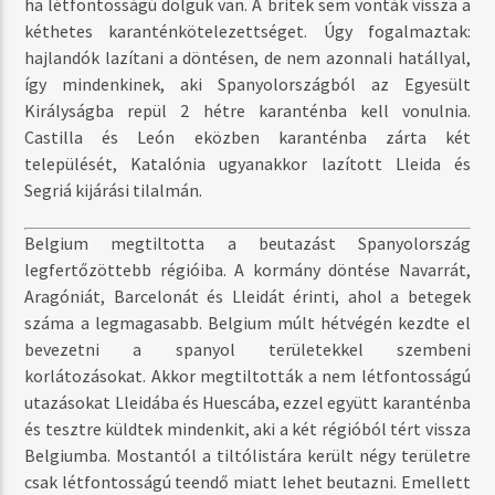
ha létfontosságú dolguk van. A britek sem vonták vissza a
kéthetes karanténkötelezettséget. Úgy fogalmaztak:
hajlandók lazítani a döntésen, de nem azonnali hatállyal,
így mindenkinek, aki Spanyolországból az Egyesült
Királyságba repül 2 hétre karanténba kell vonulnia.
Castilla és León eközben karanténba zárta két
települését, Katalónia ugyanakkor lazított Lleida és
Segriá kijárási tilalmán.
Belgium megtiltotta a beutazást Spanyolország
legfertőzöttebb régióiba. A kormány döntése Navarrát,
Aragóniát, Barcelonát és Lleidát érinti, ahol a betegek
száma a legmagasabb.
Belgium múlt hétvégén kezdte el
bevezetni a spanyol területekkel szembeni
korlátozásokat. Akkor megtiltották a nem létfontosságú
utazásokat Lleidába és Huescába, ezzel együtt karanténba
és tesztre küldtek mindenkit, aki a két régióból tért vissza
Belgiumba. Mostantól a tiltólistára került négy területre
csak létfontosságú teendő miatt lehet beutazni. Emellett