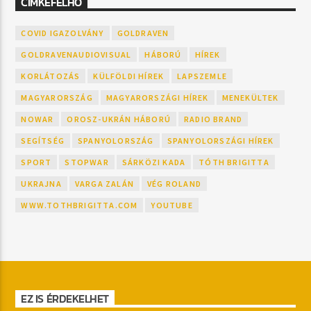
CÍMKEFELHŐ
COVID IGAZOLVÁNY
GOLDRAVEN
GOLDRAVENAUDIOVISUAL
HÁBORÚ
HÍREK
KORLÁTOZÁS
KÜLFÖLDI HÍREK
LAPSZEMLE
MAGYARORSZÁG
MAGYARORSZÁGI HÍREK
MENEKÜLTEK
NOWAR
OROSZ-UKRÁN HÁBORÚ
RADIO BRAND
SEGÍTSÉG
SPANYOLORSZÁG
SPANYOLORSZÁGI HÍREK
SPORT
STOPWAR
SÁRKÖZI KADA
TÓTH BRIGITTA
UKRAJNA
VARGA ZALÁN
VÉG ROLAND
WWW.TOTHBRIGITTA.COM
YOUTUBE
EZ IS ÉRDEKELHET