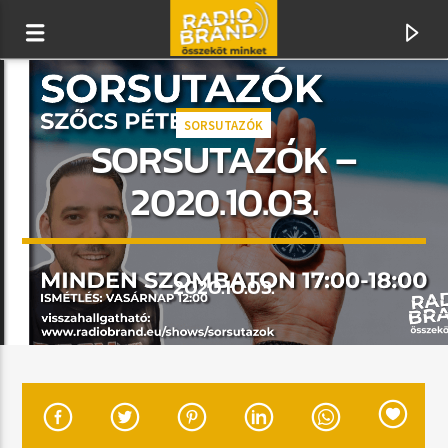
SORSUTAZÓK
SORSUTAZÓK –
RADIO BRAND
ÖSSZEKÖT MINKET
2020.10.03.
2020.10.03.