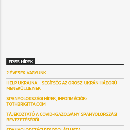
FRISS HÍREK
2 ÉVESEK VAGYUNK
HELP UKRAJNA – SEGÍTSÉG AZ OROSZ-UKRÁN HÁBORÚ
MENEKÜLTJEINEK
SPANYOLORSZÁGI HÍREK, INFORMÁCIÓK:
TOTHBRIGITTA.COM
TÁJÉKOZTATÓ A COVID-IGAZOLVÁNY SPANYOLORSZÁGI
BEVEZETÉSÉRŐL
SPANYOLORSZÁGI BESOROLÁSI LISTA –