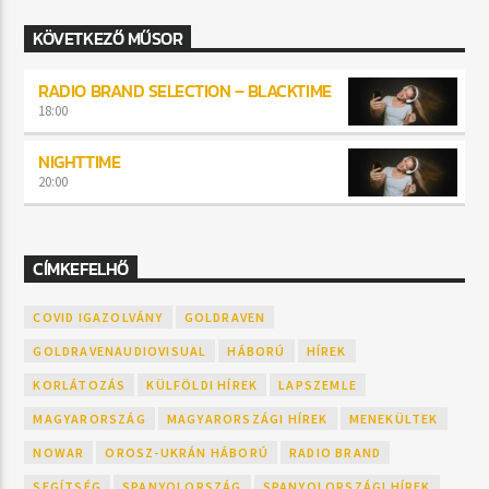
KÖVETKEZŐ MŰSOR
RADIO BRAND SELECTION – BLACKTIME
18:00
NIGHTTIME
20:00
CÍMKEFELHŐ
COVID IGAZOLVÁNY
GOLDRAVEN
GOLDRAVENAUDIOVISUAL
HÁBORÚ
HÍREK
KORLÁTOZÁS
KÜLFÖLDI HÍREK
LAPSZEMLE
MAGYARORSZÁG
MAGYARORSZÁGI HÍREK
MENEKÜLTEK
NOWAR
OROSZ-UKRÁN HÁBORÚ
RADIO BRAND
SEGÍTSÉG
SPANYOLORSZÁG
SPANYOLORSZÁGI HÍREK