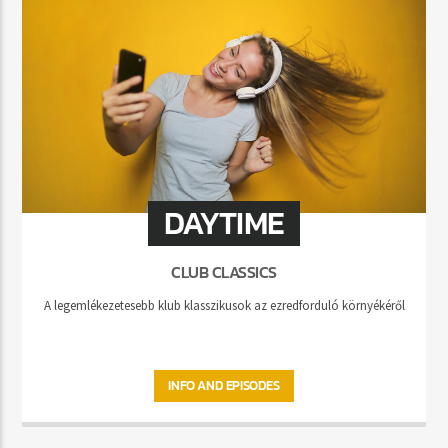
DAYTIME
CLUB CLASSICS
A legemlékezetesebb klub klasszikusok az ezredforduló környékéről
INFO AND EPISODES