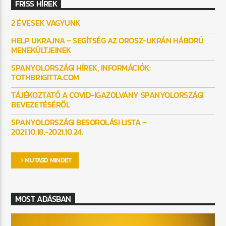
FRISS HÍREK
2 ÉVESEK VAGYUNK
HELP UKRAJNA – SEGÍTSÉG AZ OROSZ-UKRÁN HÁBORÚ
MENEKÜLTJEINEK
SPANYOLORSZÁGI HÍREK, INFORMÁCIÓK:
TOTHBRIGITTA.COM
TÁJÉKOZTATÓ A COVID-IGAZOLVÁNY SPANYOLORSZÁGI
BEVEZETÉSÉRŐL
SPANYOLORSZÁGI BESOROLÁSI LISTA –
2021.10.18.-2021.10.24.
MUTASD MINDET
MOST ADÁSBAN