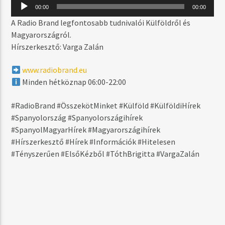
MOST SZÓL
Audió
00:00
00:00
lejátszó
JEALOUSY
A Radio Brand legfontosabb tudnivalói Külföldről és
MARTIN SOLVEIG
Magyarországról.
Hírszerkesztő: Varga Zalán
www.radiobrand.eu
MŰSOR ADÁSBAN
Minden hétköznap 06:00-22:00
DAYTIME
06:00
17:59
#RadioBrand #ÖsszekötMinket #Külföld #KülföldiHírek
#Spanyolország #Spanyolországihírek
#SpanyolMagyarHírek #Magyarországihírek
#Hírszerkesztő #Hírek #Információk #Hitelesen
#Tényszerűen #ElsőKézből #TóthBrigitta #VargaZalán
Radio Brand