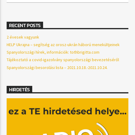
RECENT POSTS
2 évesek vagyunk
HELP Ukrajna – segítség az orosz-ukrán háború menekültjeinek
Spanyolországi hírek, információk: tothbrigitta.com
Tájékoztató a covid-igazolvány spanyolországi bevezetéséről
Spanyolországi besorolási lista – 2021.10.18.-2021.10.24.
HIRDETÉS