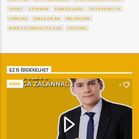
SPORT
STOPWAR
SÁRKÖZI KADA
TÓTH BRIGITTA
UKRAJNA
VARGA ZALÁN
VÉG ROLAND
WWW.TOTHBRIGITTA.COM
YOUTUBE
EZ IS ÉRDEKELHET
HÍREK
0