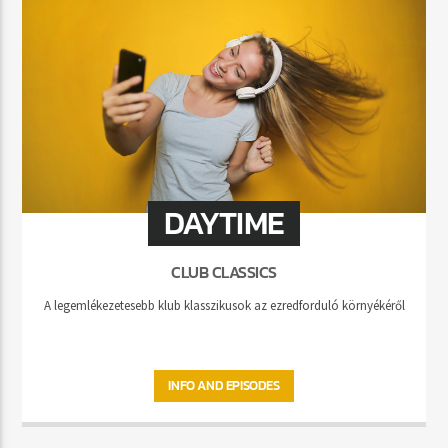
DAYTIME
CLUB CLASSICS
A legemlékezetesebb klub klasszikusok az ezredforduló környékéről
INFO AND EPISODES