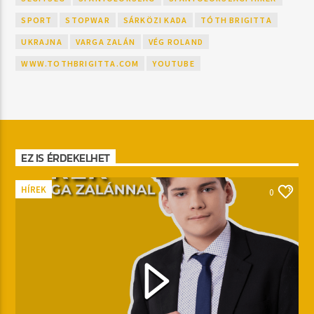
SPORT
STOPWAR
SÁRKÖZI KADA
TÓTH BRIGITTA
UKRAJNA
VARGA ZALÁN
VÉG ROLAND
WWW.TOTHBRIGITTA.COM
YOUTUBE
EZ IS ÉRDEKELHET
HÍREK
0