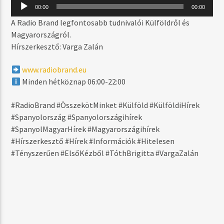
MOST SZÓL
Audió
00:00
00:00
lejátszó
WAVES OF LUV (SOULSTATIC RADIO MIX)
A Radio Brand legfontosabb tudnivalói Külföldről és
2BLACK
Magyarországról.
Hírszerkesztő: Varga Zalán
www.radiobrand.eu
MŰSOR ADÁSBAN
Minden hétköznap 06:00-22:00
DAYTIME
06:00
17:59
#RadioBrand #ÖsszekötMinket #Külföld #KülföldiHírek
#Spanyolország #Spanyolországihírek
#SpanyolMagyarHírek #Magyarországihírek
#Hírszerkesztő #Hírek #Információk #Hitelesen
#Tényszerűen #ElsőKézből #TóthBrigitta #VargaZalán
Radio Brand