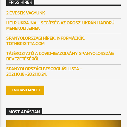
FRISS HÍREK
2 ÉVESEK VAGYUNK
HELP UKRAJNA – SEGÍTSÉG AZ OROSZ-UKRÁN HÁBORÚ
MENEKÜLTJEINEK
SPANYOLORSZÁGI HÍREK, INFORMÁCIÓK:
TOTHBRIGITTA.COM
TÁJÉKOZTATÓ A COVID-IGAZOLVÁNY SPANYOLORSZÁGI
BEVEZETÉSÉRŐL
SPANYOLORSZÁGI BESOROLÁSI LISTA –
2021.10.18.-2021.10.24.
MUTASD MINDET
MOST ADÁSBAN