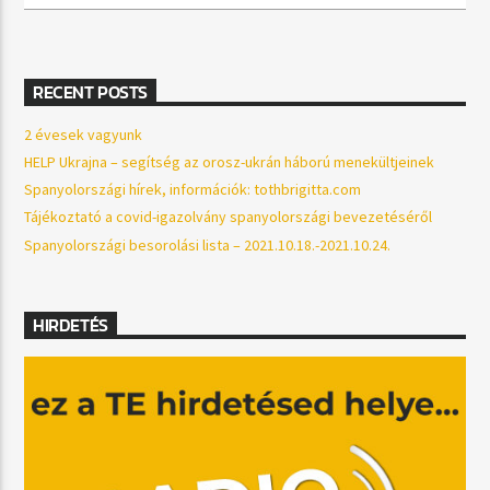
RECENT POSTS
2 évesek vagyunk
HELP Ukrajna – segítség az orosz-ukrán háború menekültjeinek
Spanyolországi hírek, információk: tothbrigitta.com
Tájékoztató a covid-igazolvány spanyolországi bevezetéséről
Spanyolországi besorolási lista – 2021.10.18.-2021.10.24.
HIRDETÉS