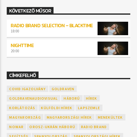
KÖVETKEZŐ MŰSOR
RADIO BRAND SELECTION – BLACKTIME
18:00
NIGHTTIME
20:00
CÍMKEFELHŐ
COVID IGAZOLVÁNY
GOLDRAVEN
GOLDRAVENAUDIOVISUAL
HÁBORÚ
HÍREK
KORLÁTOZÁS
KÜLFÖLDI HÍREK
LAPSZEMLE
MAGYARORSZÁG
MAGYARORSZÁGI HÍREK
MENEKÜLTEK
NOWAR
OROSZ-UKRÁN HÁBORÚ
RADIO BRAND
SEGÍTSÉG
SPANYOLORSZÁG
SPANYOLORSZÁGI HÍREK