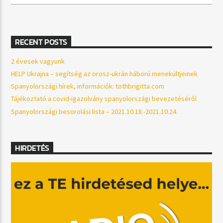
RECENT POSTS
2 évesek vagyunk
HELP Ukrajna – segítség az orosz-ukrán háború menekültjeinek
Spanyolországi hírek, információk: tothbrigitta.com
Tájékoztató a covid-igazolvány spanyolországi bevezetéséről
Spanyolországi besorolási lista – 2021.10.18.-2021.10.24.
HIRDETÉS