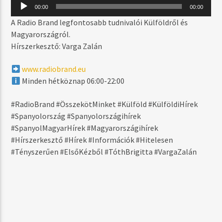
MOST SZÓL
Audió
00:00
00:00
lejátszó
RED SKIES (MATCHY EXTENDED REMIX)
A Radio Brand legfontosabb tudnivalói Külföldről és
HYPERVISION FT. MATCHY
Magyarországról.
Hírszerkesztő: Varga Zalán
www.radiobrand.eu
MŰSOR ADÁSBAN
Minden hétköznap 06:00-22:00
NIGHTTIME
20:00
23:59
#RadioBrand #ÖsszekötMinket #Külföld #KülföldiHírek
#Spanyolország #Spanyolországihírek
#SpanyolMagyarHírek #Magyarországihírek
#Hírszerkesztő #Hírek #Információk #Hitelesen
#Tényszerűen #ElsőKézből #TóthBrigitta #VargaZalán
Radio Brand