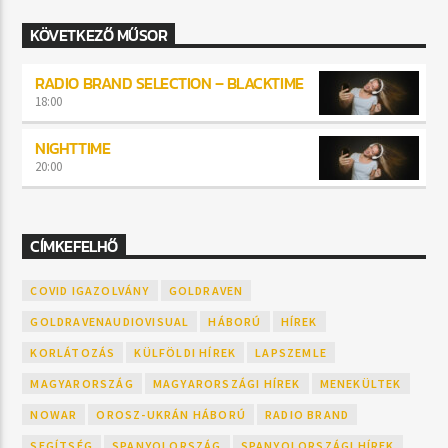
KÖVETKEZŐ MŰSOR
RADIO BRAND SELECTION – BLACKTIME
18:00
NIGHTTIME
20:00
CÍMKEFELHŐ
COVID IGAZOLVÁNY
GOLDRAVEN
GOLDRAVENAUDIOVISUAL
HÁBORÚ
HÍREK
KORLÁTOZÁS
KÜLFÖLDI HÍREK
LAPSZEMLE
MAGYARORSZÁG
MAGYARORSZÁGI HÍREK
MENEKÜLTEK
NOWAR
OROSZ-UKRÁN HÁBORÚ
RADIO BRAND
SEGÍTSÉG
SPANYOLORSZÁG
SPANYOLORSZÁGI HÍREK