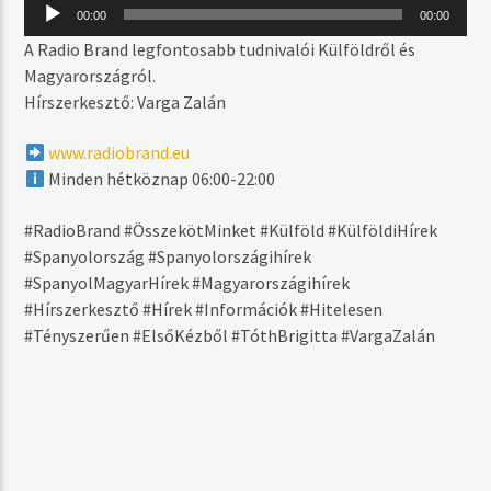
MOST SZÓL
Audió
00:00
00:00
lejátszó
AI NO CORRIDA (ORIGINAL RADIO EDIT)
A Radio Brand legfontosabb tudnivalói Külföldről és
UNITING NATIONS
Magyarországról.
Hírszerkesztő: Varga Zalán
www.radiobrand.eu
MŰSOR ADÁSBAN
Minden hétköznap 06:00-22:00
DAYTIME
06:00
17:59
#RadioBrand #ÖsszekötMinket #Külföld #KülföldiHírek
#Spanyolország #Spanyolországihírek
#SpanyolMagyarHírek #Magyarországihírek
#Hírszerkesztő #Hírek #Információk #Hitelesen
#Tényszerűen #ElsőKézből #TóthBrigitta #VargaZalán
Radio Brand