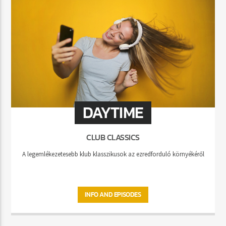
DAYTIME
CLUB CLASSICS
A legemlékezetesebb klub klasszikusok az ezredforduló környékéről
INFO AND EPISODES