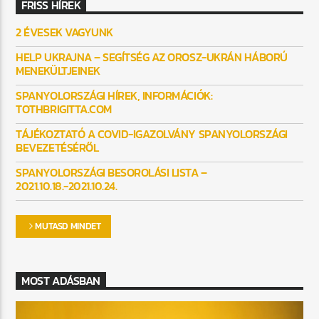
FRISS HÍREK
2 ÉVESEK VAGYUNK
HELP UKRAJNA – SEGÍTSÉG AZ OROSZ-UKRÁN HÁBORÚ
MENEKÜLTJEINEK
SPANYOLORSZÁGI HÍREK, INFORMÁCIÓK:
TOTHBRIGITTA.COM
TÁJÉKOZTATÓ A COVID-IGAZOLVÁNY SPANYOLORSZÁGI
BEVEZETÉSÉRŐL
SPANYOLORSZÁGI BESOROLÁSI LISTA –
2021.10.18.-2021.10.24.
MUTASD MINDET
MOST ADÁSBAN