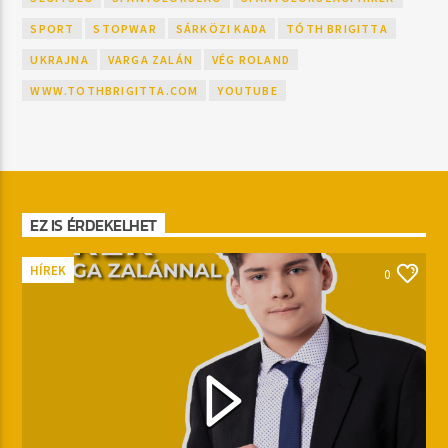
SPORT
STOPWAR
SÁRKÖZI KADA
TÓTH BRIGITTA
UKRAJNA
VARGA ZALÁN
VÉG ROLAND
WWW.TOTHBRIGITTA.COM
YOUTUBE
EZ IS ÉRDEKELHET
HÍREK
0