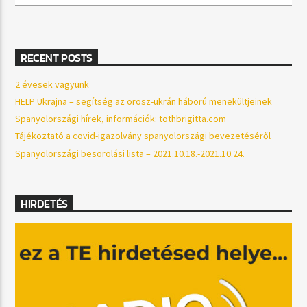
RECENT POSTS
2 évesek vagyunk
HELP Ukrajna – segítség az orosz-ukrán háború menekültjeinek
Spanyolországi hírek, információk: tothbrigitta.com
Tájékoztató a covid-igazolvány spanyolországi bevezetéséről
Spanyolországi besorolási lista – 2021.10.18.-2021.10.24.
HIRDETÉS