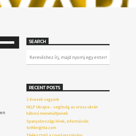
SEARCH
A
hangerő
növeléséhez,
illetőleg
csökkentéséhez
a
RECENT POSTS
Fel/Le
2 évesek vagyunk
billentyűket
HELP Ukrajna – segítség az orosz-ukrán
űen
háború menekültjeinek
kell
Spanyolországi hírek, információk:
használni.
tothbrigitta.com
Tájékoztató a covid-igazolvány