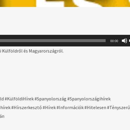
00:00
 Külföldről és Magyarországról.
d #KülföldiHírek #Spanyolország #Spanyolországihírek
írek #Hírszerkesztő #Hírek #Információk #Hitelesen #Tényszer
án