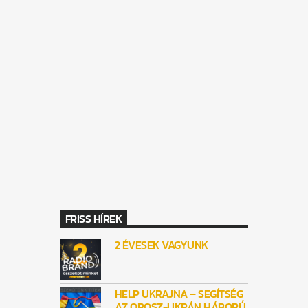
FRISS HÍREK
2 ÉVESEK VAGYUNK
HELP UKRAJNA – SEGÍTSÉG
AZ OROSZ-UKRÁN HÁBORÚ