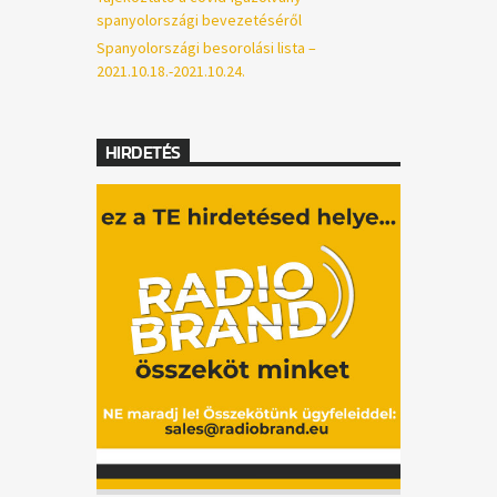
spanyolországi bevezetéséről
Spanyolországi besorolási lista –
2021.10.18.-2021.10.24.
HIRDETÉS