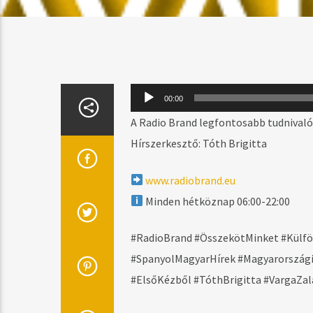
Audió
00:00
lejátszó
A Radio Brand legfontosabb tudnivalói
Hírszerkesztő: Tóth Brigitta
www.radiobrand.eu
Minden hétköznap 06:00-22:00
#RadioBrand #ÖsszekötMinket #Külföl
#SpanyolMagyarHírek #Magyarországih
#ElsőKézből #TóthBrigitta #VargaZal