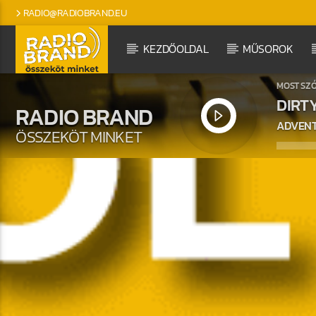
RADIO@RADIOBRAND.EU
KEZDŐOLDAL
MŰSOROK
MOST SZ
DIRT
RADIO BRAND
ADVENT
ÖSSZEKÖT MINKET