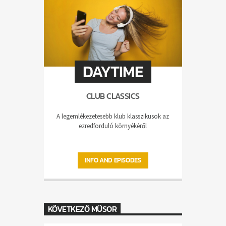
DAYTIME
CLUB CLASSICS
A legemlékezetesebb klub klasszikusok az
ezredforduló környékéről
INFO AND EPISODES
KÖVETKEZŐ MŰSOR