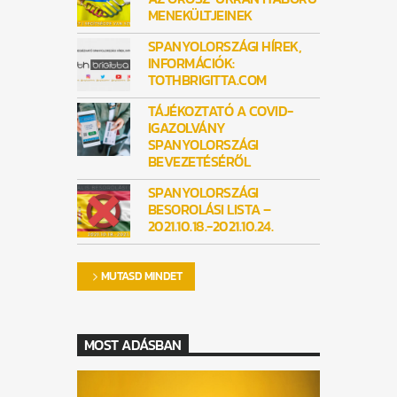
MENEKÜLTJEINEK
SPANYOLORSZÁGI HÍREK,
INFORMÁCIÓK:
TOTHBRIGITTA.COM
TÁJÉKOZTATÓ A COVID-
IGAZOLVÁNY
SPANYOLORSZÁGI
BEVEZETÉSÉRŐL
SPANYOLORSZÁGI
BESOROLÁSI LISTA –
2021.10.18.-2021.10.24.
MUTASD MINDET
MOST ADÁSBAN