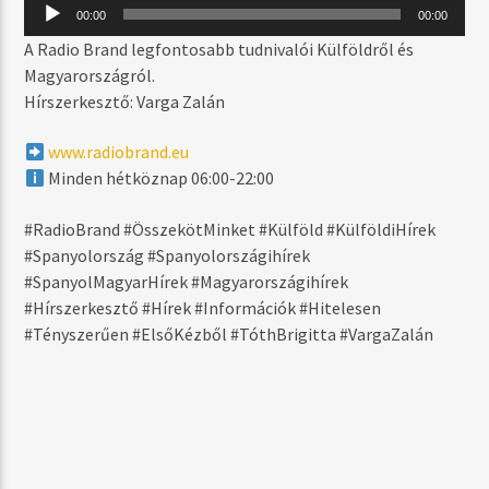
MOST SZÓL
Audió
00:00
00:00
lejátszó
IF THERE'S ANY JUSTICE (RMX)
A Radio Brand legfontosabb tudnivalói Külföldről és
LEMAR FT. CASSIDY
Magyarországról.
Hírszerkesztő: Varga Zalán
www.radiobrand.eu
MŰSOR ADÁSBAN
Minden hétköznap 06:00-22:00
RADIO BRAND SELECTION – BLACKTIME
18:00
19:59
#RadioBrand #ÖsszekötMinket #Külföld #KülföldiHírek
#Spanyolország #Spanyolországihírek
#SpanyolMagyarHírek #Magyarországihírek
#Hírszerkesztő #Hírek #Információk #Hitelesen
#Tényszerűen #ElsőKézből #TóthBrigitta #VargaZalán
Radio Brand