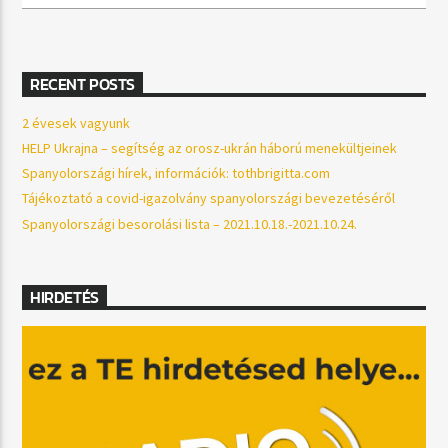
RECENT POSTS
2 évesek vagyunk
HELP Ukrajna – segítség az orosz-ukrán háború menekültjeinek
Spanyolországi hírek, információk: tothbrigitta.com
Tájékoztató a covid-igazolvány spanyolországi bevezetéséről
Spanyolországi besorolási lista – 2021.10.18.-2021.10.24.
HIRDETÉS