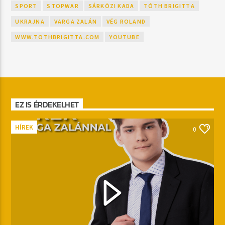
SPORT
STOPWAR
SÁRKÖZI KADA
TÓTH BRIGITTA
UKRAJNA
VARGA ZALÁN
VÉG ROLAND
WWW.TOTHBRIGITTA.COM
YOUTUBE
EZ IS ÉRDEKELHET
HÍREK
0