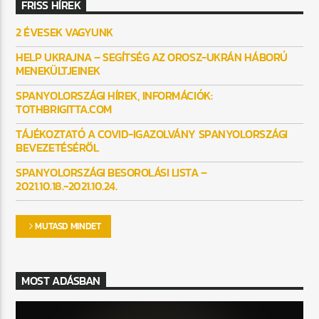
FRISS HÍREK
2 ÉVESEK VAGYUNK
HELP UKRAJNA – SEGÍTSÉG AZ OROSZ-UKRÁN HÁBORÚ
MENEKÜLTJEINEK
SPANYOLORSZÁGI HÍREK, INFORMÁCIÓK:
TOTHBRIGITTA.COM
TÁJÉKOZTATÓ A COVID-IGAZOLVÁNY SPANYOLORSZÁGI
BEVEZETÉSÉRŐL
SPANYOLORSZÁGI BESOROLÁSI LISTA –
2021.10.18.-2021.10.24.
MUTASD MINDET
MOST ADÁSBAN