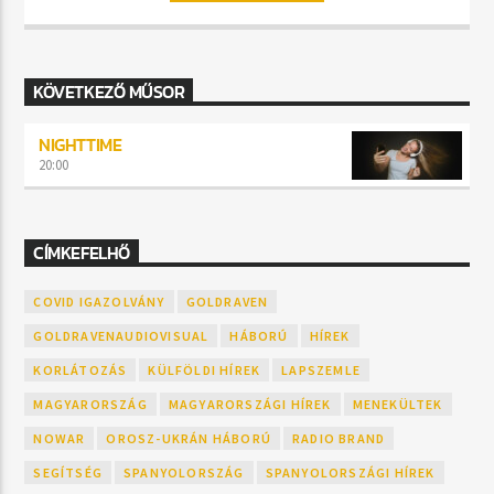
KÖVETKEZŐ MŰSOR
NIGHTTIME
20:00
CÍMKEFELHŐ
COVID IGAZOLVÁNY
GOLDRAVEN
GOLDRAVENAUDIOVISUAL
HÁBORÚ
HÍREK
KORLÁTOZÁS
KÜLFÖLDI HÍREK
LAPSZEMLE
MAGYARORSZÁG
MAGYARORSZÁGI HÍREK
MENEKÜLTEK
NOWAR
OROSZ-UKRÁN HÁBORÚ
RADIO BRAND
SEGÍTSÉG
SPANYOLORSZÁG
SPANYOLORSZÁGI HÍREK