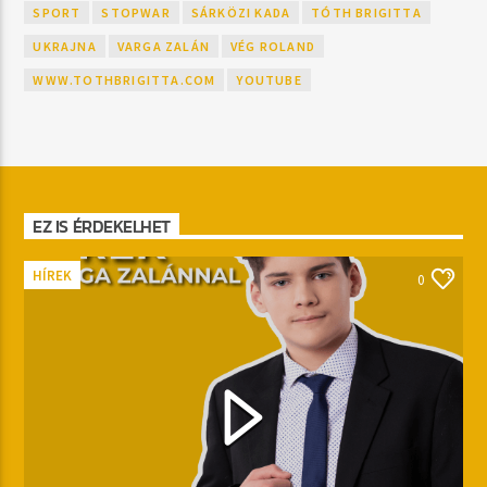
SPORT
STOPWAR
SÁRKÖZI KADA
TÓTH BRIGITTA
UKRAJNA
VARGA ZALÁN
VÉG ROLAND
WWW.TOTHBRIGITTA.COM
YOUTUBE
EZ IS ÉRDEKELHET
HÍREK
0