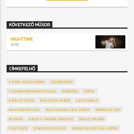
KÖVETKEZŐ MŰSOR
NIGHTTIME
20:00
CÍMKEFELHŐ
COVID IGAZOLVÁNY
GOLDRAVEN
GOLDRAVENAUDIOVISUAL
HÁBORÚ
HÍREK
KORLÁTOZÁS
KÜLFÖLDI HÍREK
LAPSZEMLE
MAGYARORSZÁG
MAGYARORSZÁGI HÍREK
MENEKÜLTEK
NOWAR
OROSZ-UKRÁN HÁBORÚ
RADIO BRAND
SEGÍTSÉG
SPANYOLORSZÁG
SPANYOLORSZÁGI HÍREK