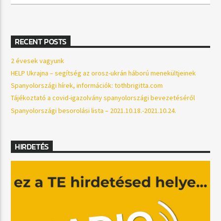
RECENT POSTS
2 évesek vagyunk
HELP Ukrajna – segítség az orosz-ukrán háború menekültjeinek
Spanyolországi hírek, információk: tothbrigitta.com
Tájékoztató a covid-igazolvány spanyolországi bevezetéséről
Spanyolországi besorolási lista – 2021.10.18.-2021.10.24.
HIRDETÉS