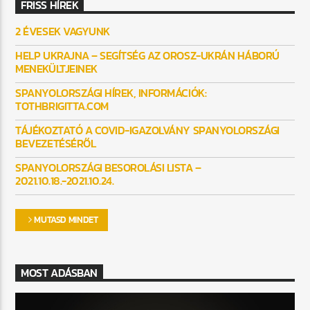
FRISS HÍREK
2 ÉVESEK VAGYUNK
HELP UKRAJNA – SEGÍTSÉG AZ OROSZ-UKRÁN HÁBORÚ
MENEKÜLTJEINEK
SPANYOLORSZÁGI HÍREK, INFORMÁCIÓK:
TOTHBRIGITTA.COM
TÁJÉKOZTATÓ A COVID-IGAZOLVÁNY SPANYOLORSZÁGI
BEVEZETÉSÉRŐL
SPANYOLORSZÁGI BESOROLÁSI LISTA –
2021.10.18.-2021.10.24.
MUTASD MINDET
MOST ADÁSBAN