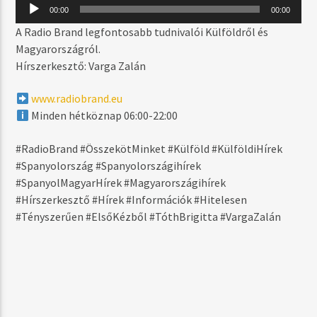
MOST SZÓL
Audió
00:00
00:00
lejátszó
HOME ALONE (DIRTY)
A Radio Brand legfontosabb tudnivalói Külföldről és
R.KELLY & KEITH MURRAY
Magyarországról.
Hírszerkesztő: Varga Zalán
www.radiobrand.eu
MŰSOR ADÁSBAN
Minden hétköznap 06:00-22:00
RADIO BRAND SELECTION – BLACKTIME
18:00
19:59
#RadioBrand #ÖsszekötMinket #Külföld #KülföldiHírek
#Spanyolország #Spanyolországihírek
#SpanyolMagyarHírek #Magyarországihírek
#Hírszerkesztő #Hírek #Információk #Hitelesen
#Tényszerűen #ElsőKézből #TóthBrigitta #VargaZalán
Radio Brand