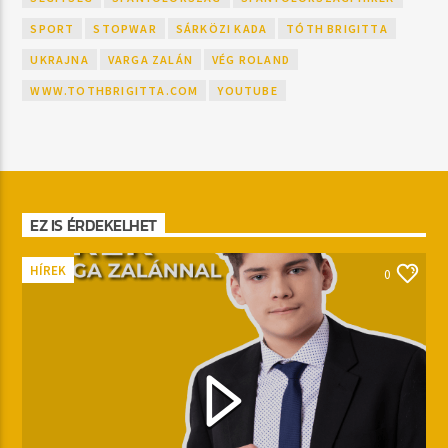
SPORT
STOPWAR
SÁRKÖZI KADA
TÓTH BRIGITTA
UKRAJNA
VARGA ZALÁN
VÉG ROLAND
WWW.TOTHBRIGITTA.COM
YOUTUBE
EZ IS ÉRDEKELHET
HÍREK
0