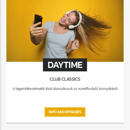
DAYTIME
CLUB CLASSICS
A legemlékezetesebb klub klasszikusok az ezredforduló környékéről
INFO AND EPISODES