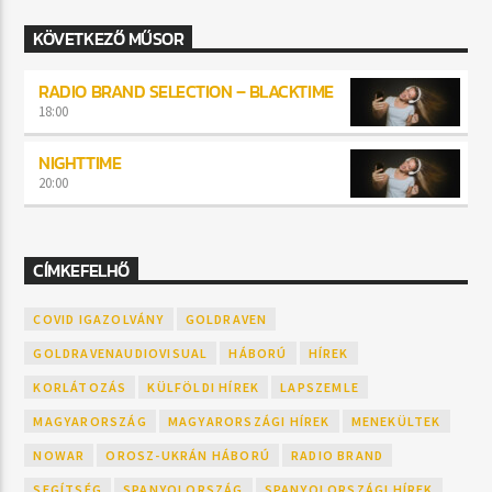
KÖVETKEZŐ MŰSOR
RADIO BRAND SELECTION – BLACKTIME
18:00
NIGHTTIME
20:00
CÍMKEFELHŐ
COVID IGAZOLVÁNY
GOLDRAVEN
GOLDRAVENAUDIOVISUAL
HÁBORÚ
HÍREK
KORLÁTOZÁS
KÜLFÖLDI HÍREK
LAPSZEMLE
MAGYARORSZÁG
MAGYARORSZÁGI HÍREK
MENEKÜLTEK
NOWAR
OROSZ-UKRÁN HÁBORÚ
RADIO BRAND
SEGÍTSÉG
SPANYOLORSZÁG
SPANYOLORSZÁGI HÍREK