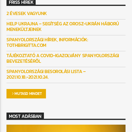
FRISS HÍREK
2 ÉVESEK VAGYUNK
HELP UKRAJNA – SEGÍTSÉG AZ OROSZ-UKRÁN HÁBORÚ
MENEKÜLTJEINEK
SPANYOLORSZÁGI HÍREK, INFORMÁCIÓK:
TOTHBRIGITTA.COM
TÁJÉKOZTATÓ A COVID-IGAZOLVÁNY SPANYOLORSZÁGI
BEVEZETÉSÉRŐL
SPANYOLORSZÁGI BESOROLÁSI LISTA –
2021.10.18.-2021.10.24.
MUTASD MINDET
MOST ADÁSBAN