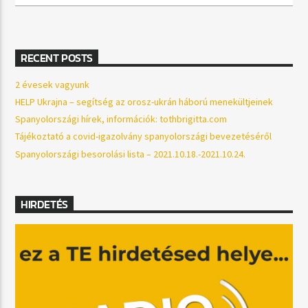
RECENT POSTS
2 évesek vagyunk
HELP Ukrajna – segítség az orosz-ukrán háború menekültjeinek
Spanyolországi hírek, információk: tothbrigitta.com
Tájékoztató a covid-igazolvány spanyolországi bevezetéséről
Spanyolországi besorolási lista – 2021.10.18.-2021.10.24.
HIRDETÉS