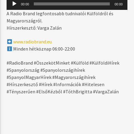
MOST SZÓL
Audió
00:00
00:00
lejátszó
JUST BE GOOD TO ME
A Radio Brand legfontosabb tudnivalói Külföldről és
EARTH N DAYS
Magyarországról.
Hírszerkesztő: Varga Zalán
www.radiobrand.eu
MŰSOR ADÁSBAN
Minden hétköznap 06:00-22:00
DAYTIME
06:00
17:59
#RadioBrand #ÖsszekötMinket #Külföld #KülföldiHírek
#Spanyolország #Spanyolországihírek
#SpanyolMagyarHírek #Magyarországihírek
#Hírszerkesztő #Hírek #Információk #Hitelesen
#Tényszerűen #ElsőKézből #TóthBrigitta #VargaZalán
Radio Brand