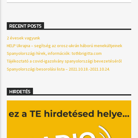
RECENT POSTS
2 évesek vagyunk
HELP Ukrajna – segítség az orosz-ukrán háború menekültjeinek
Spanyolországi hírek, információk: tothbrigitta.com
Tájékoztató a covid-igazolvány spanyolországi bevezetéséről
Spanyolországi besorolási lista – 2021.10.18.-2021.10.24.
HIRDETÉS