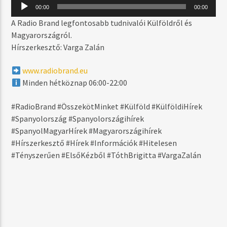
MOST SZÓL
Audió
00:00
00:00
lejátszó
I REMEMBER (JOHN SUMMIT REMIX)
A Radio Brand legfontosabb tudnivalói Külföldről és
KASKADE FT. DEADMAU5 FT. JOHN SUMMIT
(EXTENDED MIX)
Magyarországról.
Hírszerkesztő: Varga Zalán
www.radiobrand.eu
MŰSOR ADÁSBAN
Minden hétköznap 06:00-22:00
NIGHTTIME
20:00
23:59
#RadioBrand #ÖsszekötMinket #Külföld #KülföldiHírek
#Spanyolország #Spanyolországihírek
#SpanyolMagyarHírek #Magyarországihírek
#Hírszerkesztő #Hírek #Információk #Hitelesen
#Tényszerűen #ElsőKézből #TóthBrigitta #VargaZalán
Radio Brand