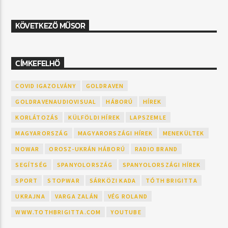
KÖVETKEZŐ MŰSOR
CÍMKEFELHŐ
COVID IGAZOLVÁNY
GOLDRAVEN
GOLDRAVENAUDIOVISUAL
HÁBORÚ
HÍREK
KORLÁTOZÁS
KÜLFÖLDI HÍREK
LAPSZEMLE
MAGYARORSZÁG
MAGYARORSZÁGI HÍREK
MENEKÜLTEK
NOWAR
OROSZ-UKRÁN HÁBORÚ
RADIO BRAND
SEGÍTSÉG
SPANYOLORSZÁG
SPANYOLORSZÁGI HÍREK
SPORT
STOPWAR
SÁRKÖZI KADA
TÓTH BRIGITTA
UKRAJNA
VARGA ZALÁN
VÉG ROLAND
WWW.TOTHBRIGITTA.COM
YOUTUBE