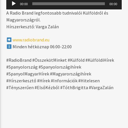
MOST SZÓL
Audió
00:00
00:00
lejátszó
WORLD HOLD ON
A Radio Brand legfontosabb tudnivalói Külföldről és
BOB SINCLAR
Magyarországról.
Hírszerkesztő: Varga Zalán
www.radiobrand.eu
MŰSOR ADÁSBAN
Minden hétköznap 06:00-22:00
DAYTIME
06:00
17:59
#RadioBrand #ÖsszekötMinket #Külföld #KülföldiHírek
#Spanyolország #Spanyolországihírek
#SpanyolMagyarHírek #Magyarországihírek
#Hírszerkesztő #Hírek #Információk #Hitelesen
#Tényszerűen #ElsőKézből #TóthBrigitta #VargaZalán
Radio Brand