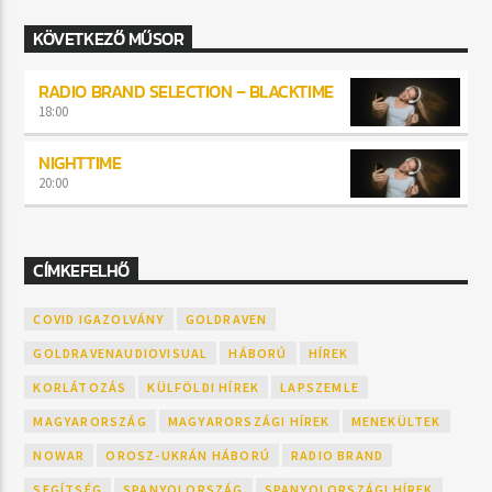
KÖVETKEZŐ MŰSOR
RADIO BRAND SELECTION – BLACKTIME
18:00
NIGHTTIME
20:00
CÍMKEFELHŐ
COVID IGAZOLVÁNY
GOLDRAVEN
GOLDRAVENAUDIOVISUAL
HÁBORÚ
HÍREK
KORLÁTOZÁS
KÜLFÖLDI HÍREK
LAPSZEMLE
MAGYARORSZÁG
MAGYARORSZÁGI HÍREK
MENEKÜLTEK
NOWAR
OROSZ-UKRÁN HÁBORÚ
RADIO BRAND
SEGÍTSÉG
SPANYOLORSZÁG
SPANYOLORSZÁGI HÍREK