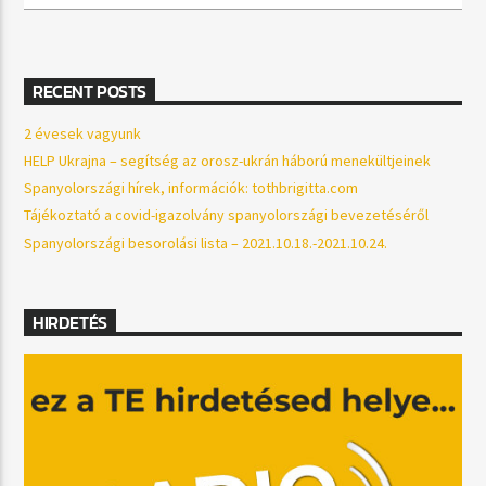
RECENT POSTS
2 évesek vagyunk
HELP Ukrajna – segítség az orosz-ukrán háború menekültjeinek
Spanyolországi hírek, információk: tothbrigitta.com
Tájékoztató a covid-igazolvány spanyolországi bevezetéséről
Spanyolországi besorolási lista – 2021.10.18.-2021.10.24.
HIRDETÉS