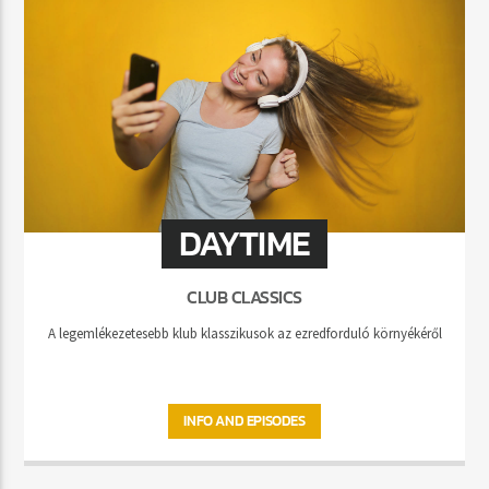
DAYTIME
CLUB CLASSICS
A legemlékezetesebb klub klasszikusok az ezredforduló környékéről
INFO AND EPISODES