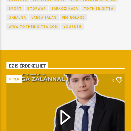
SPORT
STOPWAR
SÁRKÖZI KADA
TÓTH BRIGITTA
UKRAJNA
VARGA ZALÁN
VÉG ROLAND
WWW.TOTHBRIGITTA.COM
YOUTUBE
EZ IS ÉRDEKELHET
HÍREK
0