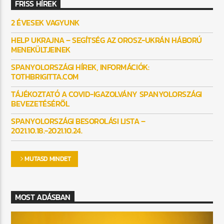
FRISS HÍREK
2 ÉVESEK VAGYUNK
HELP UKRAJNA – SEGÍTSÉG AZ OROSZ-UKRÁN HÁBORÚ
MENEKÜLTJEINEK
SPANYOLORSZÁGI HÍREK, INFORMÁCIÓK:
TOTHBRIGITTA.COM
TÁJÉKOZTATÓ A COVID-IGAZOLVÁNY SPANYOLORSZÁGI
BEVEZETÉSÉRŐL
SPANYOLORSZÁGI BESOROLÁSI LISTA –
2021.10.18.-2021.10.24.
MUTASD MINDET
MOST ADÁSBAN