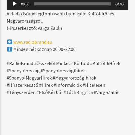
MOST SZÓL
Audió
00:00
00:00
lejátszó
THIS IS HOW WE DO IT
A Radio Brand legfontosabb tudnivalói Külföldről és
MONTELL JORDAN
Magyarországról.
Hírszerkesztő: Varga Zalán
www.radiobrand.eu
MŰSOR ADÁSBAN
Minden hétköznap 06:00-22:00
RADIO BRAND SELECTION – BLACKTIME
18:00
19:59
#RadioBrand #ÖsszekötMinket #Külföld #KülföldiHírek
#Spanyolország #Spanyolországihírek
#SpanyolMagyarHírek #Magyarországihírek
#Hírszerkesztő #Hírek #Információk #Hitelesen
#Tényszerűen #ElsőKézből #TóthBrigitta #VargaZalán
Radio Brand