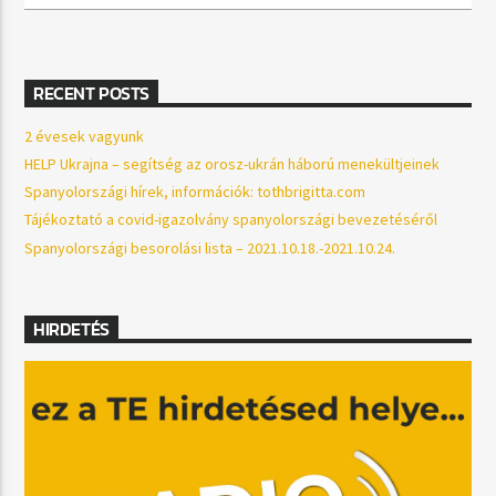
RECENT POSTS
2 évesek vagyunk
HELP Ukrajna – segítség az orosz-ukrán háború menekültjeinek
Spanyolországi hírek, információk: tothbrigitta.com
Tájékoztató a covid-igazolvány spanyolországi bevezetéséről
Spanyolországi besorolási lista – 2021.10.18.-2021.10.24.
HIRDETÉS