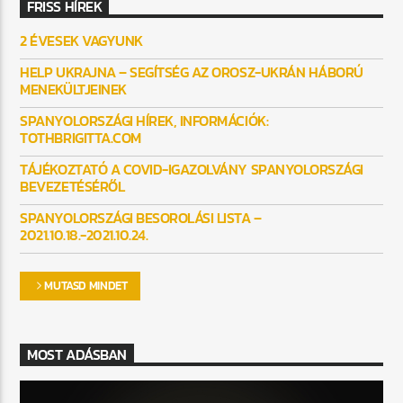
FRISS HÍREK
2 ÉVESEK VAGYUNK
HELP UKRAJNA – SEGÍTSÉG AZ OROSZ-UKRÁN HÁBORÚ
MENEKÜLTJEINEK
SPANYOLORSZÁGI HÍREK, INFORMÁCIÓK:
TOTHBRIGITTA.COM
TÁJÉKOZTATÓ A COVID-IGAZOLVÁNY SPANYOLORSZÁGI
BEVEZETÉSÉRŐL
SPANYOLORSZÁGI BESOROLÁSI LISTA –
2021.10.18.-2021.10.24.
MUTASD MINDET
MOST ADÁSBAN