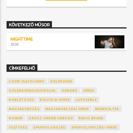
KÖVETKEZŐ MŰSOR
NIGHTTIME
20:00
CÍMKEFELHŐ
COVID IGAZOLVÁNY
GOLDRAVEN
GOLDRAVENAUDIOVISUAL
HÁBORÚ
HÍREK
KORLÁTOZÁS
KÜLFÖLDI HÍREK
LAPSZEMLE
MAGYARORSZÁG
MAGYARORSZÁGI HÍREK
MENEKÜLTEK
NOWAR
OROSZ-UKRÁN HÁBORÚ
RADIO BRAND
SEGÍTSÉG
SPANYOLORSZÁG
SPANYOLORSZÁGI HÍREK