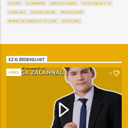
SPORT
STOPWAR
SÁRKÖZI KADA
TÓTH BRIGITTA
UKRAJNA
VARGA ZALÁN
VÉG ROLAND
WWW.TOTHBRIGITTA.COM
YOUTUBE
EZ IS ÉRDEKELHET
HÍREK
0