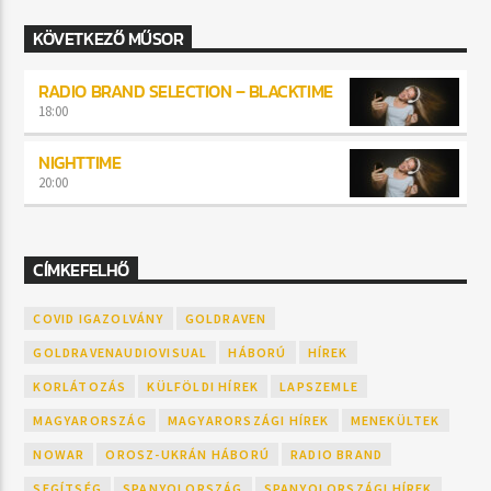
KÖVETKEZŐ MŰSOR
RADIO BRAND SELECTION – BLACKTIME
18:00
NIGHTTIME
20:00
CÍMKEFELHŐ
COVID IGAZOLVÁNY
GOLDRAVEN
GOLDRAVENAUDIOVISUAL
HÁBORÚ
HÍREK
KORLÁTOZÁS
KÜLFÖLDI HÍREK
LAPSZEMLE
MAGYARORSZÁG
MAGYARORSZÁGI HÍREK
MENEKÜLTEK
NOWAR
OROSZ-UKRÁN HÁBORÚ
RADIO BRAND
SEGÍTSÉG
SPANYOLORSZÁG
SPANYOLORSZÁGI HÍREK