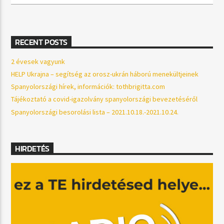
RECENT POSTS
2 évesek vagyunk
HELP Ukrajna – segítség az orosz-ukrán háború menekültjeinek
Spanyolországi hírek, információk: tothbrigitta.com
Tájékoztató a covid-igazolvány spanyolországi bevezetéséről
Spanyolországi besorolási lista – 2021.10.18.-2021.10.24.
HIRDETÉS