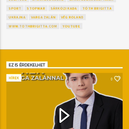
SPORT
STOPWAR
SÁRKÖZI KADA
TÓTH BRIGITTA
UKRAJNA
VARGA ZALÁN
VÉG ROLAND
WWW.TOTHBRIGITTA.COM
YOUTUBE
EZ IS ÉRDEKELHET
HÍREK
0