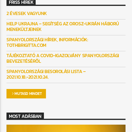
FRISS HÍREK
2 ÉVESEK VAGYUNK
HELP UKRAJNA – SEGÍTSÉG AZ OROSZ-UKRÁN HÁBORÚ
MENEKÜLTJEINEK
SPANYOLORSZÁGI HÍREK, INFORMÁCIÓK:
TOTHBRIGITTA.COM
TÁJÉKOZTATÓ A COVID-IGAZOLVÁNY SPANYOLORSZÁGI
BEVEZETÉSÉRŐL
SPANYOLORSZÁGI BESOROLÁSI LISTA –
2021.10.18.-2021.10.24.
MUTASD MINDET
MOST ADÁSBAN