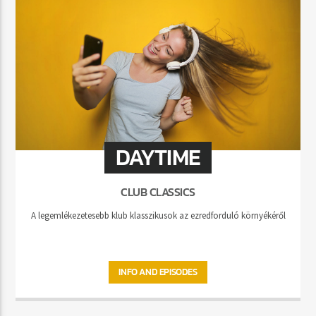
DAYTIME
CLUB CLASSICS
A legemlékezetesebb klub klasszikusok az ezredforduló környékéről
INFO AND EPISODES