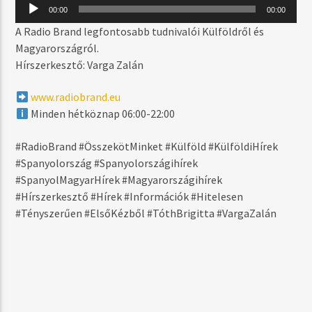
MOST SZÓL
Audió
00:00
00:00
lejátszó
THE CREEPS
A Radio Brand legfontosabb tudnivalói Külföldről és
CAMILLE JONES FT. FEDDE LE GRAND
Magyarországról.
Hírszerkesztő: Varga Zalán
www.radiobrand.eu
MŰSOR ADÁSBAN
Minden hétköznap 06:00-22:00
DAYTIME
06:00
17:59
#RadioBrand #ÖsszekötMinket #Külföld #KülföldiHírek
#Spanyolország #Spanyolországihírek
#SpanyolMagyarHírek #Magyarországihírek
#Hírszerkesztő #Hírek #Információk #Hitelesen
#Tényszerűen #ElsőKézből #TóthBrigitta #VargaZalán
Radio Brand