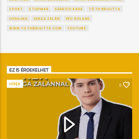
SPORT
STOPWAR
SÁRKÖZI KADA
TÓTH BRIGITTA
UKRAJNA
VARGA ZALÁN
VÉG ROLAND
WWW.TOTHBRIGITTA.COM
YOUTUBE
EZ IS ÉRDEKELHET
HÍREK
0