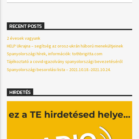
RECENT POSTS
2 évesek vagyunk
HELP Ukrajna – segítség az orosz-ukrán háború menekültjeinek
Spanyolországi hírek, információk: tothbrigitta.com
Tájékoztató a covid-igazolvány spanyolországi bevezetéséről
Spanyolországi besorolási lista – 2021.10.18.-2021.10.24.
HIRDETÉS