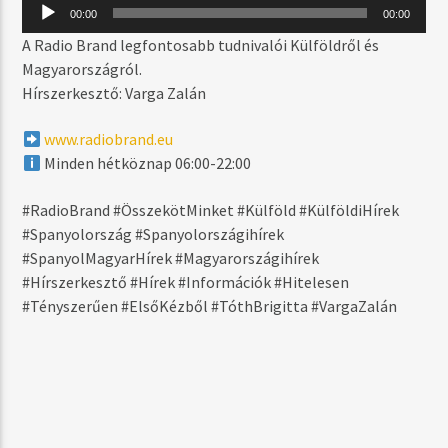
MOST SZÓL
Audió
00:00
00:00
lejátszó
MIKADO (ORIGINAL MIX)
A Radio Brand legfontosabb tudnivalói Külföldről és
PASSENGER 10
Magyarországról.
Hírszerkesztő: Varga Zalán
www.radiobrand.eu
MŰSOR ADÁSBAN
Minden hétköznap 06:00-22:00
DAYTIME
06:00
17:59
#RadioBrand #ÖsszekötMinket #Külföld #KülföldiHírek
#Spanyolország #Spanyolországihírek
#SpanyolMagyarHírek #Magyarországihírek
#Hírszerkesztő #Hírek #Információk #Hitelesen
#Tényszerűen #ElsőKézből #TóthBrigitta #VargaZalán
Radio Brand