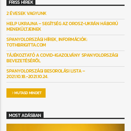
FRISS HÍREK
2 ÉVESEK VAGYUNK
HELP UKRAJNA – SEGÍTSÉG AZ OROSZ-UKRÁN HÁBORÚ
MENEKÜLTJEINEK
SPANYOLORSZÁGI HÍREK, INFORMÁCIÓK:
TOTHBRIGITTA.COM
TÁJÉKOZTATÓ A COVID-IGAZOLVÁNY SPANYOLORSZÁGI
BEVEZETÉSÉRŐL
SPANYOLORSZÁGI BESOROLÁSI LISTA –
2021.10.18.-2021.10.24.
MUTASD MINDET
MOST ADÁSBAN