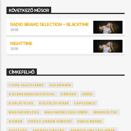
KÖVETKEZŐ MŰSOR
RADIO BRAND SELECTION – BLACKTIME
18:00
NIGHTTIME
20:00
CÍMKEFELHŐ
COVID IGAZOLVÁNY
GOLDRAVEN
GOLDRAVENAUDIOVISUAL
HÁBORÚ
HÍREK
KORLÁTOZÁS
KÜLFÖLDI HÍREK
LAPSZEMLE
MAGYARORSZÁG
MAGYARORSZÁGI HÍREK
MENEKÜLTEK
NOWAR
OROSZ-UKRÁN HÁBORÚ
RADIO BRAND
SEGÍTSÉG
SPANYOLORSZÁG
SPANYOLORSZÁGI HÍREK