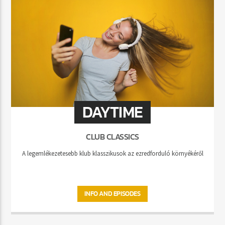
DAYTIME
CLUB CLASSICS
A legemlékezetesebb klub klasszikusok az ezredforduló környékéről
INFO AND EPISODES