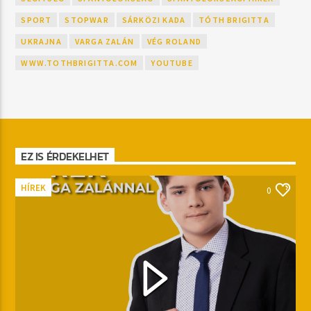
SPORT
STOPWAR
SÁRKÖZI KADA
TÓTH BRIGITTA
UKRAJNA
VARGA ZALÁN
VÉG ROLAND
WWW.TOTHBRIGITTA.COM
YOUTUBE
EZ IS ÉRDEKELHET
HÍREK
0