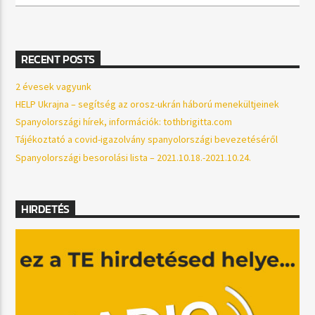
RECENT POSTS
2 évesek vagyunk
HELP Ukrajna – segítség az orosz-ukrán háború menekültjeinek
Spanyolországi hírek, információk: tothbrigitta.com
Tájékoztató a covid-igazolvány spanyolországi bevezetéséről
Spanyolországi besorolási lista – 2021.10.18.-2021.10.24.
HIRDETÉS