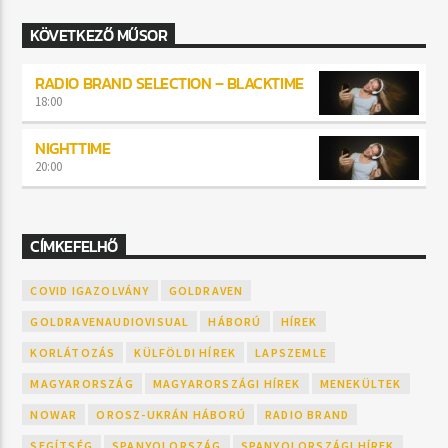
KÖVETKEZŐ MŰSOR
RADIO BRAND SELECTION – BLACKTIME
18:00
NIGHTTIME
20:00
CÍMKEFELHŐ
COVID IGAZOLVÁNY
GOLDRAVEN
GOLDRAVENAUDIOVISUAL
HÁBORÚ
HÍREK
KORLÁTOZÁS
KÜLFÖLDI HÍREK
LAPSZEMLE
MAGYARORSZÁG
MAGYARORSZÁGI HÍREK
MENEKÜLTEK
NOWAR
OROSZ-UKRÁN HÁBORÚ
RADIO BRAND
SEGÍTSÉG
SPANYOLORSZÁG
SPANYOLORSZÁGI HÍREK