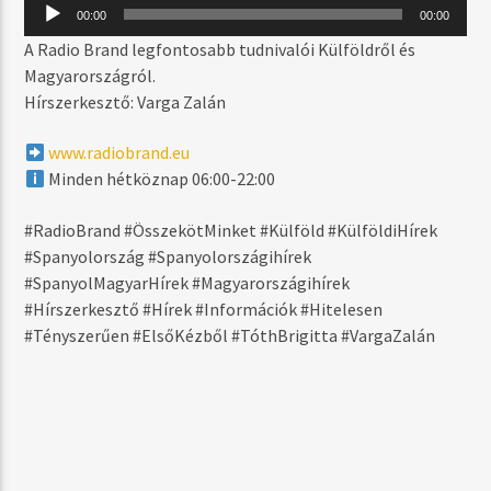
MOST SZÓL
Audió
00:00
00:00
lejátszó
STRINGS OF LIFE
A Radio Brand legfontosabb tudnivalói Külföldről és
SOUL CENTRAL FT. KATHY BROWN
Magyarországról.
Hírszerkesztő: Varga Zalán
www.radiobrand.eu
MŰSOR ADÁSBAN
Minden hétköznap 06:00-22:00
DAYTIME
06:00
17:59
#RadioBrand #ÖsszekötMinket #Külföld #KülföldiHírek
#Spanyolország #Spanyolországihírek
#SpanyolMagyarHírek #Magyarországihírek
#Hírszerkesztő #Hírek #Információk #Hitelesen
#Tényszerűen #ElsőKézből #TóthBrigitta #VargaZalán
Radio Brand