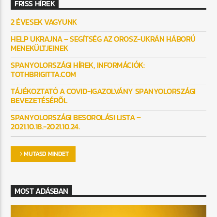
FRISS HÍREK
2 ÉVESEK VAGYUNK
HELP UKRAJNA – SEGÍTSÉG AZ OROSZ-UKRÁN HÁBORÚ
MENEKÜLTJEINEK
SPANYOLORSZÁGI HÍREK, INFORMÁCIÓK:
TOTHBRIGITTA.COM
TÁJÉKOZTATÓ A COVID-IGAZOLVÁNY SPANYOLORSZÁGI
BEVEZETÉSÉRŐL
SPANYOLORSZÁGI BESOROLÁSI LISTA –
2021.10.18.-2021.10.24.
MUTASD MINDET
MOST ADÁSBAN