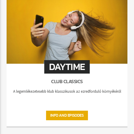
DAYTIME
CLUB CLASSICS
A legemlékezetesebb klub klasszikusok az ezredforduló környékéről
INFO AND EPISODES