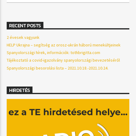
RECENT POSTS
2 évesek vagyunk
HELP Ukrajna – segítség az orosz-ukrán háború menekültjeinek
Spanyolországi hírek, információk: tothbrigitta.com
Tájékoztató a covid-igazolvány spanyolországi bevezetéséről
Spanyolországi besorolási lista – 2021.10.18.-2021.10.24.
HIRDETÉS