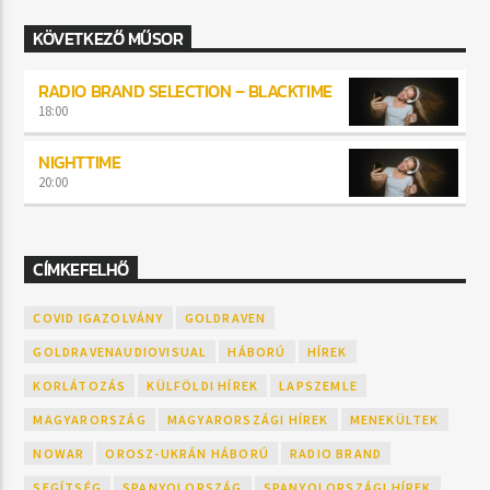
KÖVETKEZŐ MŰSOR
RADIO BRAND SELECTION – BLACKTIME
18:00
NIGHTTIME
20:00
CÍMKEFELHŐ
COVID IGAZOLVÁNY
GOLDRAVEN
GOLDRAVENAUDIOVISUAL
HÁBORÚ
HÍREK
KORLÁTOZÁS
KÜLFÖLDI HÍREK
LAPSZEMLE
MAGYARORSZÁG
MAGYARORSZÁGI HÍREK
MENEKÜLTEK
NOWAR
OROSZ-UKRÁN HÁBORÚ
RADIO BRAND
SEGÍTSÉG
SPANYOLORSZÁG
SPANYOLORSZÁGI HÍREK