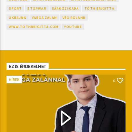
SPORT
STOPWAR
SÁRKÖZI KADA
TÓTH BRIGITTA
UKRAJNA
VARGA ZALÁN
VÉG ROLAND
WWW.TOTHBRIGITTA.COM
YOUTUBE
EZ IS ÉRDEKELHET
HÍREK
0