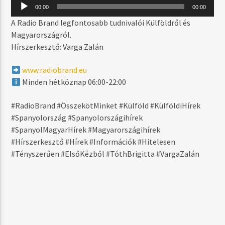
MOST SZÓL
Audió
00:00
00:00
lejátszó
BEAUTIFUL THINGS
A Radio Brand legfontosabb tudnivalói Külföldről és
ANDAIN
Magyarországról.
Hírszerkesztő: Varga Zalán
www.radiobrand.eu
MŰSOR ADÁSBAN
Minden hétköznap 06:00-22:00
DAYTIME
06:00
17:59
#RadioBrand #ÖsszekötMinket #Külföld #KülföldiHírek
#Spanyolország #Spanyolországihírek
#SpanyolMagyarHírek #Magyarországihírek
#Hírszerkesztő #Hírek #Információk #Hitelesen
#Tényszerűen #ElsőKézből #TóthBrigitta #VargaZalán
Radio Brand