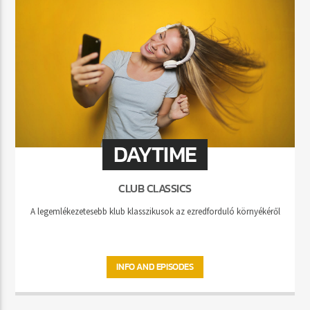
DAYTIME
CLUB CLASSICS
A legemlékezetesebb klub klasszikusok az ezredforduló környékéről
INFO AND EPISODES