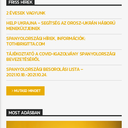
FRISS HÍREK
2 ÉVESEK VAGYUNK
HELP UKRAJNA – SEGÍTSÉG AZ OROSZ-UKRÁN HÁBORÚ
MENEKÜLTJEINEK
SPANYOLORSZÁGI HÍREK, INFORMÁCIÓK:
TOTHBRIGITTA.COM
TÁJÉKOZTATÓ A COVID-IGAZOLVÁNY SPANYOLORSZÁGI
BEVEZETÉSÉRŐL
SPANYOLORSZÁGI BESOROLÁSI LISTA –
2021.10.18.-2021.10.24.
MUTASD MINDET
MOST ADÁSBAN