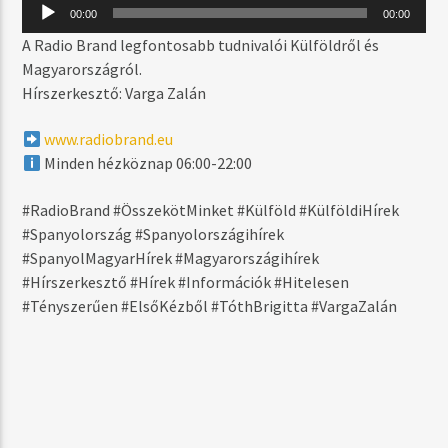
MOST SZÓL
Audió
00:00
00:00
lejátszó
JUST BE GOOD TO ME
A Radio Brand legfontosabb tudnivalói Külföldről és
EARTH N DAYS
Magyarországról.
Hírszerkesztő: Varga Zalán
www.radiobrand.eu
MŰSOR ADÁSBAN
Minden hézköznap 06:00-22:00
DAYTIME
06:00
17:59
#RadioBrand #ÖsszekötMinket #Külföld #KülföldiHírek
#Spanyolország #Spanyolországihírek
#SpanyolMagyarHírek #Magyarországihírek
#Hírszerkesztő #Hírek #Információk #Hitelesen
#Tényszerűen #ElsőKézből #TóthBrigitta #VargaZalán
Radio Brand