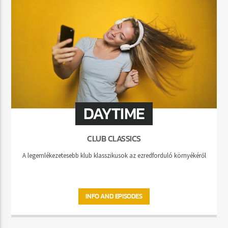
DAYTIME
CLUB CLASSICS
A legemlékezetesebb klub klasszikusok az ezredforduló környékéről
INFO AND EPISODES