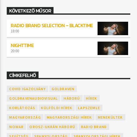
KÖVETKEZŐ MŰSOR
RADIO BRAND SELECTION – BLACKTIME
18:00
NIGHTTIME
20:00
CÍMKEFELHŐ
COVID IGAZOLVÁNY
GOLDRAVEN
GOLDRAVENAUDIOVISUAL
HÁBORÚ
HÍREK
KORLÁTOZÁS
KÜLFÖLDI HÍREK
LAPSZEMLE
MAGYARORSZÁG
MAGYARORSZÁGI HÍREK
MENEKÜLTEK
NOWAR
OROSZ-UKRÁN HÁBORÚ
RADIO BRAND
SEGÍTSÉG
SPANYOLORSZÁG
SPANYOLORSZÁGI HÍREK