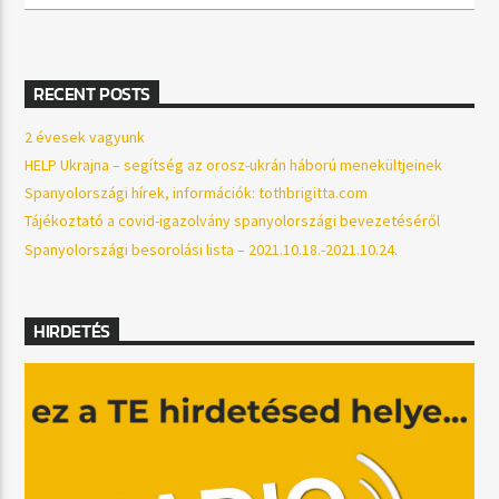
RECENT POSTS
2 évesek vagyunk
HELP Ukrajna – segítség az orosz-ukrán háború menekültjeinek
Spanyolországi hírek, információk: tothbrigitta.com
Tájékoztató a covid-igazolvány spanyolországi bevezetéséről
Spanyolországi besorolási lista – 2021.10.18.-2021.10.24.
HIRDETÉS