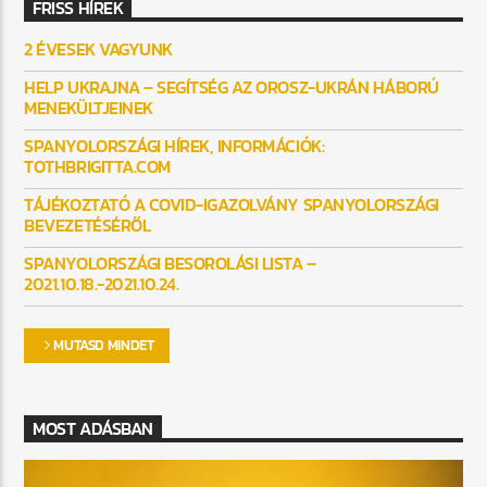
FRISS HÍREK
2 ÉVESEK VAGYUNK
HELP UKRAJNA – SEGÍTSÉG AZ OROSZ-UKRÁN HÁBORÚ
MENEKÜLTJEINEK
SPANYOLORSZÁGI HÍREK, INFORMÁCIÓK:
TOTHBRIGITTA.COM
TÁJÉKOZTATÓ A COVID-IGAZOLVÁNY SPANYOLORSZÁGI
BEVEZETÉSÉRŐL
SPANYOLORSZÁGI BESOROLÁSI LISTA –
2021.10.18.-2021.10.24.
MUTASD MINDET
MOST ADÁSBAN