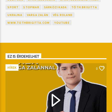
SPORT
STOPWAR
SÁRKÖZI KADA
TÓTH BRIGITTA
UKRAJNA
VARGA ZALÁN
VÉG ROLAND
WWW.TOTHBRIGITTA.COM
YOUTUBE
EZ IS ÉRDEKELHET
HÍREK
0