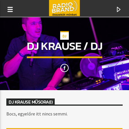
DJ
DJ KRAUSE / DJ
RADIO BRAND
ÖSSZEKÖT MINKET
DJ KRAUSE MŰSORA(I)
Bocs, egyelőre itt nincs semmi.