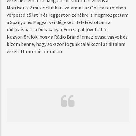
vezethettem fel a hangulatot. Voltam rezidens a
Morrison’s 2 music clubban, valamint az Optica termében
vérpezsdítő latin és reggeaton zenékre is megmozgattam
a Spanyol és Magyar vendégeket. Belekóstoltam a
rádiózásba is a Dunakanyar Fm csapat jóvoltából.
Nagyon örülök, hogy a Rádio Brand lemezlovasa vagyok és
bízom benne, hogy sokszor fogunk találkozni az általam
vezetett mixműsoromban.