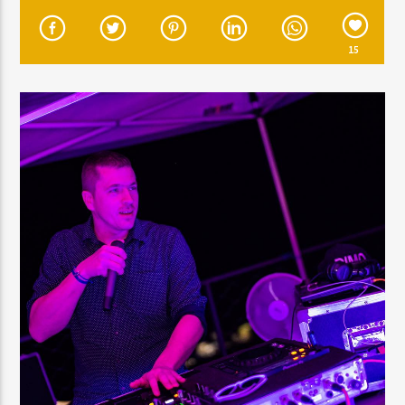
MOST SZÓL
THE CLEARING (EXTENDED MIX)
GABRIEL & DRESDEN
15
MŰSOR ADÁSBAN
NIGHTTIME
00:00
05:59
Radio Brand