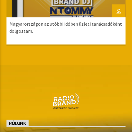
Magyarországon az utóbbi időben üzleti tanácsadóként
dolgoztam.
RÓLUNK