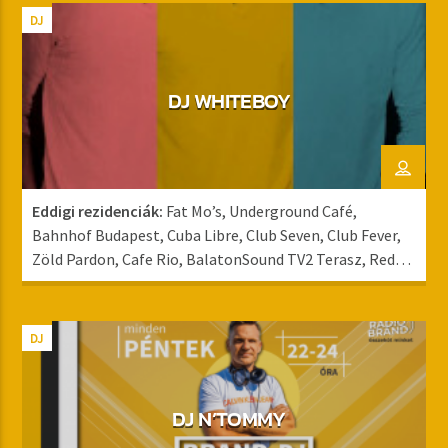
DJ
DJ WHITEBOY
Eddigi rezidenciák:
Fat Mo’s, Underground Café,
Bahnhof Budapest, Cuba Libre, Club Seven, Club Fever,
Zöld Pardon, Cafe Rio, BalatonSound TV2 Terasz, Red
Bull Air Race Budapest.
Rádió:
Rádió 1, Class FM
DJ
DJ N’TOMMY