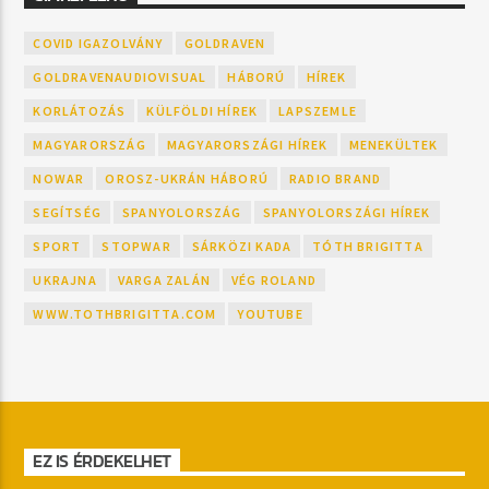
COVID IGAZOLVÁNY
GOLDRAVEN
GOLDRAVENAUDIOVISUAL
HÁBORÚ
HÍREK
KORLÁTOZÁS
KÜLFÖLDI HÍREK
LAPSZEMLE
MAGYARORSZÁG
MAGYARORSZÁGI HÍREK
MENEKÜLTEK
NOWAR
OROSZ-UKRÁN HÁBORÚ
RADIO BRAND
SEGÍTSÉG
SPANYOLORSZÁG
SPANYOLORSZÁGI HÍREK
SPORT
STOPWAR
SÁRKÖZI KADA
TÓTH BRIGITTA
UKRAJNA
VARGA ZALÁN
VÉG ROLAND
WWW.TOTHBRIGITTA.COM
YOUTUBE
EZ IS ÉRDEKELHET