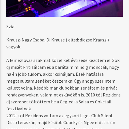
Szia!
Krausz-Nagy Csaba, Dj Krause ( ejtsd: didzsé Krausz )
vagyok.
A lemezlovas szakmát közel két évtizede kezdtem el. Sok
dj mixét kritizáltam és a barátaim mindig mondták, hogy
ha én jobb tudom, akkor csináljam. Ezek hatására
megtanultam zenéket összerakni úgy ahogy szerintem
kellett volna. Később már klubokban zenéltem és privát
rendezvényeken, valamint esküvőkön is. 2010 től Rezidens
dj szerepet töltöttem be a Ceglédi a Salsa és Cokctail
fesztiválnak.
2012- től Rezidens voltam az egykori Liget Club Silent
Disco teraszán, majd később Coocky és Mgee előtt is én