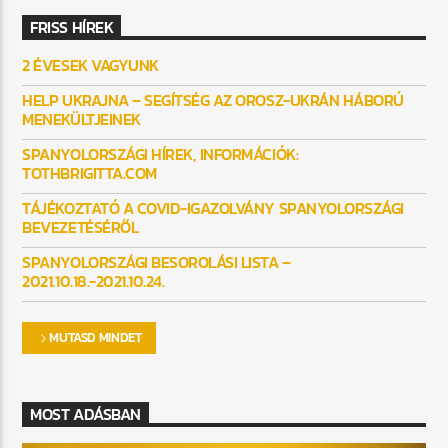
FRISS HÍREK
2 ÉVESEK VAGYUNK
HELP UKRAJNA – SEGÍTSÉG AZ OROSZ-UKRÁN HÁBORÚ
MENEKÜLTJEINEK
SPANYOLORSZÁGI HÍREK, INFORMÁCIÓK:
TOTHBRIGITTA.COM
TÁJÉKOZTATÓ A COVID-IGAZOLVÁNY SPANYOLORSZÁGI
BEVEZETÉSÉRŐL
SPANYOLORSZÁGI BESOROLÁSI LISTA –
2021.10.18.-2021.10.24.
MUTASD MINDET
MOST ADÁSBAN