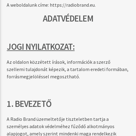
MOST SZÓL
A weboldalunk címe: https://radiobrand.eu.
ÉLŐ ADÁS
ADATVÉDELEM
JOGI NYILATKOZAT:
MŰSOR ADÁSBAN
DAYTIME
Az oldalon közzétett írások, információk a szerző
06:00
17:59
szellemi tulajdonát képezik, a tartalom eredeti formában,
forrásmegjelöléssel megosztható.
Radio Brand
1. BEVEZETŐ
A Radio Brand üzemeltetője tiszteletben tartja a
személyes adatok védelméhez fűződő alkotmányos
alapjogot, amely szerint mindenki maga rendelkezik