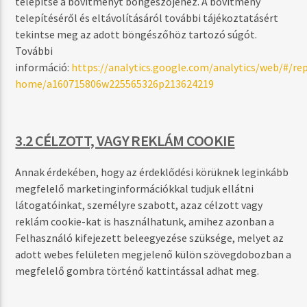
telepítse a bővítményt böngészőjéhez. A bővítmény
telepítéséről és eltávolításáról további tájékoztatásért
tekintse meg az adott böngészőhöz tartozó súgót.
További
információ:
https://analytics.google.com/analytics/web/#/re
home/a160715806w225565326p213624219
3.2 CÉLZOTT, VAGY REKLÁM COOKIE
Annak érdekében, hogy az érdeklődési körüknek leginkább
megfelelő marketinginformációkkal tudjuk ellátni
látogatóinkat, személyre szabott, azaz célzott vagy
reklám cookie-kat is használhatunk, amihez azonban a
Felhasználó kifejezett beleegyezése szüksége, melyet az
adott webes felületen megjelenő külön szövegdobozban a
megfelelő gombra történő kattintással adhat meg.