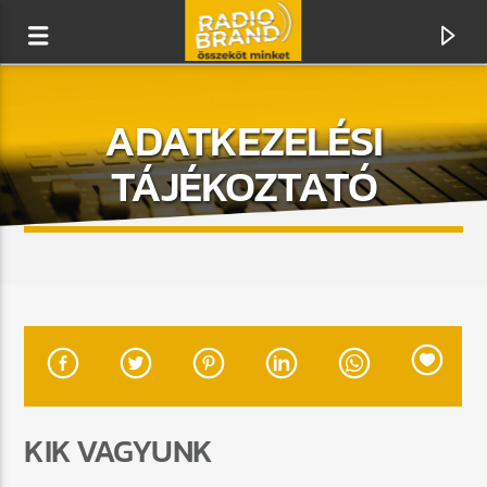
ADATKEZELÉSI
RADIO BRAND
TÁJÉKOZTATÓ
ÖSSZEKÖT MINKET
KIK VAGYUNK