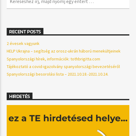
RECENT POSTS
2 évesek vagyunk
HELP Ukrajna – segítség az orosz-ukrán háború menekültjeinek
Spanyolországi hírek, információk: tothbrigitta.com
Tájékoztató a covid-igazolvány spanyolországi bevezetéséről
Spanyolországi besorolási lista – 2021.10.18.-2021.10.24.
HIRDETÉS