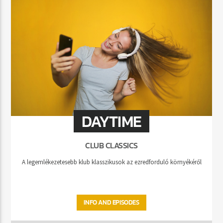
DAYTIME
CLUB CLASSICS
A legemlékezetesebb klub klasszikusok az ezredforduló környékéről
INFO AND EPISODES