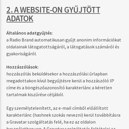
2. A WEBSITE-ON GYŰJTÖTT
ADATOK
Általános adatgyűjtés:
a Radio Brand automatikusan gyűjt anonim információkat
oldalainak látogatottságáról, a látogatások számáról és
gyakoriságáról.
Hozzászólások:
hozzászólás beküldésekor a hozzászólási űrlapban
megadottakon kívül begyűjtésre kerül a hozzászóló IP
címe és a böngészőazonosító karakterlánc a kéretlen
tartalmak kiszűrése céljából.
Egy személytelenített, az e-mail címből előállított
karakterlánc (hashnek szokás nevezni) kerül továbbításra
a Gravatar szolgáltatás felé, ha ez az oldalon
használatban van. A Gravatar szolgáltatás feltételei az