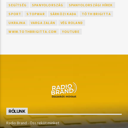
SEGÍTSÉG
SPANYOLORSZÁG
SPANYOLORSZÁGI HÍREK
SPORT
STOPWAR
SÁRKÖZI KADA
TÓTH BRIGITTA
UKRAJNA
VARGA ZALÁN
VÉG ROLAND
WWW.TOTHBRIGITTA.COM
YOUTUBE
RÓLUNK
Radio Brand - Összeköt minket