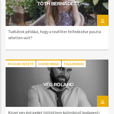
TÓTH BERNADETT
Tudtátok például, hogy a teafilter felfedezése puszta
véletlen volt?
MŰSZAKI VEZETŐ
SOUND IMAGE
TULAJDONOS
WEB KONTENT
VÉG ROLAND
Közel egy évtizedet töltöttem különböző budapesti