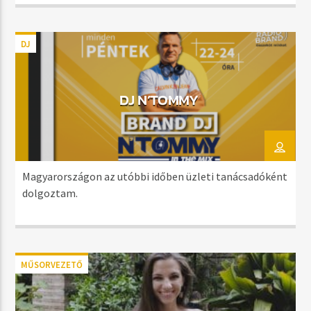
DJ
DJ N’TOMMY
Magyarországon az utóbbi időben üzleti tanácsadóként
dolgoztam.
MŰSORVEZETŐ