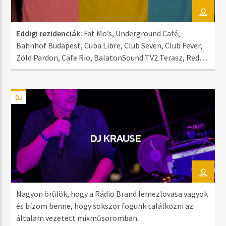
Eddigi rezidenciák:
Fat Mo’s, Underground Café,
Bahnhof Budapest, Cuba Libre, Club Seven, Club Fever,
Zöld Pardon, Cafe Rio, BalatonSound TV2 Terasz, Red
Bull Air Race Budapest.
Rádió:
Rádió 1, Class FM
DJ
DJ KRAUSE
Nagyon örülök, hogy a Rádio Brand lemezlovasa vagyok
és bízom benne, hogy sokszor fogunk találkozni az
általam vezetett mixműsoromban.